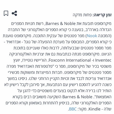
שתפו ע
שמו
זמן קריאה:
פחות מדקה
מיקרוסופט תובעת את Barnes & Noble, רשת חנויות הספרים
הגדולה בארה"ב, בטענה כי קורא הספרים האלקטרוני של החברה
(המכונה
Nook
) מפר פטנטים של ענקית התוכנה. מיקרוסופט טוענת
כי קורא הספרים, המבוסס על מערכת ההפעלה של גוגל - אנדרואיד -
מפר מספר פטנטים שבבעלותה, לרבות כאלו שעניינם בתוכנת
הניווט. מיקרוסופט מנתה כנתבעות גם את יצרניות האלקטרוניקה
Inventec ו- Foxconn International. הוריישיו גוטיירז, יועץ
משפטי בכיר של מיקרוסופט, מסר כי "פלטפורמת האנדרואיד מפרה
מספר פטנטים של מיקרוסופט. חברות המייצרות ומשווקות מכשירי
אנדרואיד צריכות לכבד את זכויות הקניין הרוחני שלנו. ניסינו במשך
כשנה להגיע להסכם רישיון עם הנתבעות, אך סירובן לקבל רישיון לא
הותיר לנו ברירה אלא לנקוט בצעדים משפטיים כדי להגן על
האמצאות". Barnes & Noble השקיעה משאבים רבים בקורא
הספרים האלקטרוני שלה, בניסיון להתחרות באמאזון וקורא הספרים
שלה - Kindle. מקור:
BBC
.