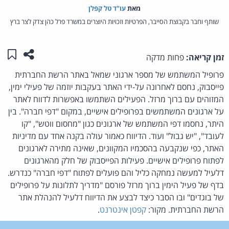
מאת‏
עו"ד טל קפלן
שותף וחבר בקבוצת הסייבר, הפרטיות וזכויות היוצרים במשרד פרל כהן צדק לצר ברץ
שתפו ע
שמו
זמן קריאה:
פחות מדקה
פרופיל המשתמש של מספר ארגוני שמאל באתר הרשת החברתית
פייסבוק, נחסם לאחרונה על-ידי האתר בעקבות יוזמה של פעילי ימין,
המזוהים עם ברוך מרזל. הפעילים השתמשו באפשרות לדווח לאתר
על ארגונים המשתמשים בפרופילים אישיים, במקום "דפי חברה". בין
היתר, נחסמו דפי המשתמש של ארגונים כגון "מחסום ווטש", "קו
לעובד", "יש גבול" ועוד. הדיווח כאמור עולה בקנה אחד עם מדיניות
האתר, כפי שנקבעה בהסכמיו המקוונים, שאינה מתירה לארגונים
לפתוח פרופילים אישיים. פעילות הפייסבוק של חלק מהארגונים
דלעיל למעשה נמחקה כליל והם פועלים לפתוח "דפי חברה" כנדרש.
בדף של פעיל הימין ברוך מרזל פורסם "מדריך לתלונות על פרופילים
של בוגדים" ובו הסבר כיצד לבצע את הדיווח דלעיל להנהלת אתר
הרשת החברתית. מקור:
קפטן אינטרנט
.