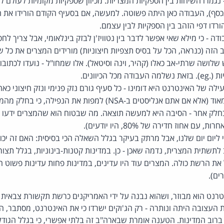
 נגמרו השיחות בין הספקיות המצריות. מכיוון שספקיות מקומיות לעולם 
/כסף), העבודה כאן היתה פשוטה. למעשה, אם בסעיף הקודם הורידו את ה
ורדו דפי הזהב בין הספקיות לבין עצמם.
ה - כי מילא שאי אפשר לדבר בין נטוויז'ן לבזק בינלאומי, אבל צריך לחסו
 הכיוונים.
את האינטרנט). קשה מאוד (אלא אם אתם אנליסטים ב-NSA) למפות את הנ
בחלק אחר - הסיבה היא למעשה תוצאה. מה שבטוח הוא שהמצרים ידעו מ
 אחוז חדירה של 80%, היו יודעים).
 ליום יום שלנו, אבל מרתק בעיקר בגלל השאלה הכי בסיסית: האם זה יכו
לתשתית המצרית, נדמה שאכן - כן. במדינות קטנות-בינוניות, בגלל תצור
את הרשת כולה. המצרים עוד היו עדינים, במדינות פחות עדינות פשוט הי
ים).
טרנט הוא מבוזר, ושהוא נבנה על ידי האמריקנים כרשת תקשורת צבאית ו
העצובה היתה ונותרה - רק הג'וקים ישרדו כי את האינטרנט, מסתבר, ה
 ברוב המדינות. הטענה אומרת שבארה"ב זה בלתי אפשרי, כי בגלל הגודל