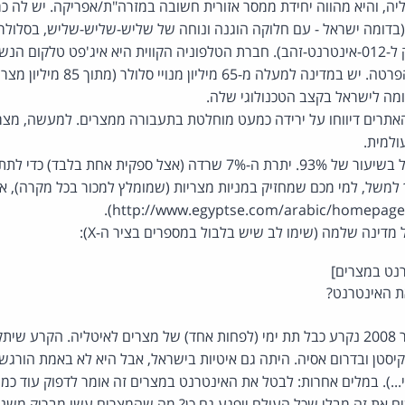
בינלאומי, לנטוויז'ן-ברק ל-012-אינטרנט-זהב). חברת הטלפוניה הקווית היא איג'פט ט
כמו בזק שלנו, לפני ההפרטה. יש במדינ
ומה לישראל בקצב הטכנולוגי שלה.
ר האתרים דיווחו על ירידה כמעט מוחלטת בתעבורה ממצרים. למעשה, מצר
למית.
האינטרנט במצרים נפל בשיעור של 93%. יתרת ה-7% שרדה (אצל ספקית אחת 
כך למשל, למי מכם שמחזיק במניות מצריות (שמומלץ למכור בכל מקרה), 
 האינטרנט?
אפקט הפרפר; בדצמבר 2008 נקרע כבל תת ימי (לפחות אחד) של מצרים לאיטליה. הק
קיסטן ובדרום אסיה. היתה גם איטיות בישראל, אבל היא לא באמת הורגשה
..). במלים אחרות: לבטל את האינטרנט במצרים זה אומר לדפוק עוד כמה