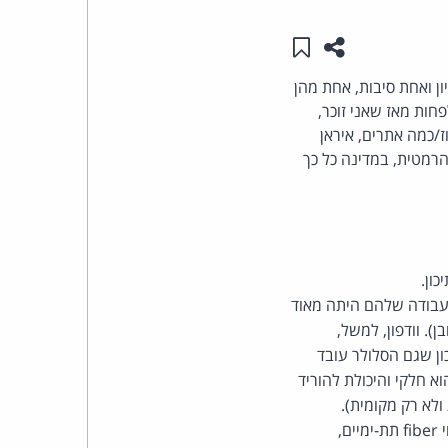
שתפו עמוד זה
שמור ב"תכנים שלי"
העומד
ן ואחת סיבות, אחת מהן
בראש
חות מאז שאני זוכר,
קבוצת
/כמה אתרים, איראן
רמטית, במדינה כל כך
האינטרנט,
הסייבר
וזכויות
 העבודה שלהם היתה מאוד
היוצרים
. וודפון, למשל,
 נכון שגם הסלולר עובד
של
א חלקי והיכולת להוריד
לא רק מקומית).
פרל
מצרים היא מדינה מאוד מתקדמת בכל הקשור לתשתית הטכנולוגית שלה. יוצאים ממנה כמה קווי fiber תת-ימיים,