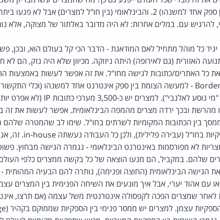
האינטרנט המקומי (בין ספק אחד למשנהו) 2. והבינלאומי (בין חו"ל למצרים) אב
 להרגיש עם. במלים אחרות: לא היה מדובר באלתור של מצוקה, אלא נו
גיד כל מוהל מתחיל לאם המודאגת - הדבר הכי קל בעולם הוא, ובכן, פש
עה האזורית (גם לאירופה) היתה ניזוקה. מכיוון שלא היה נזק, הם לא חת
Border Gateway Protocol - למעשה הצומת בין ספק אינטרנט אחד למשנהו (וכלי 
האחד עם השני ברמת "מי נוסע לאלנבי"). למ
מהרשת ובכך ירדה מצרים מהמפה הבינלאומית. אפשר לעשות את זה בצור
מסך בין הכתובות המקומיות לשרתים בחו"ל. שימו לב שהמטרה שלהם 
מבלי לפרוץ לרכזות/ספקיות בח
ריות לא מפורסמות באינטרנט הבינלאומי - נגמרה הגישה מבחוץ. פשוט
ים שלהם. במקביל, הם מנעו הוצאה של כל בקשה ממצרים כלפי העולם ה
ת הגישה הבינלאומית (החוצה ופנימה), נותרה להם הבעיה המהותית - 
או עם אהוד יערי, אבל איך מונעים את השיחה הפנימית בין המצרים עצמ
ז לאחר שמצרים הפכה לקפסולה אינטרנטית משל עצמה (אם תרצו, אינטר