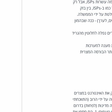
העיקריים שבהם לאיטליה, והיא מהווה יחידת ממסר אזורית חשובה במזרה"ת/אפריקה. יש לה כמה עשרות ISPs, אבל רק
כהן
ארבעה מתוכם גדולים (בדומה ישראל - עם חלוקה הוגנה ונוחה של שליש-שליש-שליש, בסלולר כמו ב-ISPs, בין בזק
צדק
לקום הנשלטת על ידי הממשלה.
ה למעלה מ-65 מיליון מנויי סלולר (מתוך 85 מיליון מצרים, לערך) - ככה שבהמון
לצר
ים נפלה לחלוטין מהגריד
ברץ.
בלבד) כדי לתת מענה למערכות
פועל
אתר הבורסה המצרית
מ־1996
רע שיתק את האינטרנט במצרים
 על ידי הרוב (התווכחתי
 מדינות (לפחות) בדרום
אסיה/אירופה. איך עושים את זה מבלי שכל העולם ייפגע גם כן? מה שהמצרים עשו מבריק משני טעמים: 1. הם חסמו את