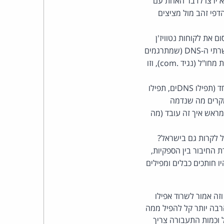
לא ירצו לדבר האחת עם
דפי זהב מול מציצים
ם את לקוחות נטוויז'ן
בינם לבין עצמם. בשלב הזה (כנראה, הכל על בסיס תצפיות חיצוניות) מורידים המצרים את כל שרתי ה-DNS (שמתרגמים
שמות כתובות ל-IP). יש שלושה שרתי-אב כאלו (קהיר, וינה וסיטאל). אלו שמחו"ל - נועדו לכתובות מחו"ל (נגיד .com), וזו
למעשה, כל תנועת הנעילה של האינטרנט היא דומינו - כל סעיף גורם נזק פנימי ונזק חיצוני כאחד (תפילו DNSים, תפילו
פילה, כי בחלק מהמקרים מה שנדמה
ראש איך זה עובד (מה
ל לקרות גם בישראל?
ת החיבור בין הספקיות,
ו חותכים כבלים ומפילים
זה אמור לשרוד אפילו
רבה יותר קל להפיל ממה
 וכמות התעבורה צריך