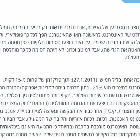
מצרים (וכטבען של הפיכות, אנחנו מבינים אותן רק בדיעבד) מרתק ממיליו
וחלט של האינטרנט. לראשונה מאז שהאינטרנט הפך לכל כך פופולארי, ולפ
הרשת במדינה שלמה. עד היום בוצעו חסימות חלקיות - סין חסמה מחוז
אטה את הגלישה), אבל למיטב זכרוני לא היתה חסימה כל כך מוחלטת וה
מעולם.
27.1.2); תוך פרק זמן של פחות מ-15 דקות.
מדהים ביחס למדינות אפריקה/המזרח התיכון.
ינטרנט וגם את כל שיחות הסלולר. הקווי נותר פתוח לסירוגין. בסלולר,
מהספקיות והם ביצעו את ההנחתה המוחלטת (בהתאם לחוק המצרי כמובן)
ה ב-55% מוודפון המצרית, קיבלה אחר כבוד את הבקשה ונאלצה לציית במיידי. אמנם
(מול אנטנות, רכזות, רכזות אזוריות והליבה של המפעיל), אבל הביזור הו
טה. האינטרנט מורכבת בהרבה (במיוחד כי התנועה היא גם בינלאומית ו