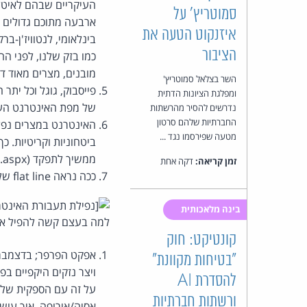
סמוטריץ' על
איזנקוט הטעה את
הציבור
מובנים, מצרים מאוד ד
השר בצלאל סמוטריץ'
פייסבוק, גוגל וכל ית
ומפלגת הציונות הדתית
של מפת האינטרנט העו
נדרשים להסיר מהרשתות
החברתיות שלהם סרטון
מטעה שפירסמו נגד ...
ביטחוניות וקריטיות. 
ממשיך לתפקד (http://www.egyptse.com/arabic/homepage.aspx).
זמן קריאה:
דקה אחת
ככה נראה flat line של מדינה שלמה (שימו לב שיש בלבול במספרים בציר ה-X):
בינה מלאכותית
למה בעצם קשה להפיל את
קונטיקט: חוק
"בטיחות מקוונת"
ויצר נזקים היקפיים בפ
להסדרת AI
על זה עם הספקית שלי.
ורשתות חברתיות