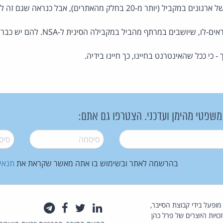
ר מ-20 בחלק מהאתרים), אבל כנראה שגם זה לא נכון.
ו, שיושבים במרתף מהביל במקבילה הסינית ל-NSA. להם יש כבר תשובה.
- כי ככל שהאינטרנט בחיינו, כך חיינו בידיה.
 משפטי מהימן ועדכני. הצטרפו גם אתם:
סיסמה
*
סיסמה
בהרשמה לאתר ובשימוש בו אתה מאשר שקראת את
תנאי
law.co.il מופעל בידי קבוצת הסייבר,
לינקדאין
טוויטר
פייסבוק
טלגרם
כויות היוצרים של פרל כהן