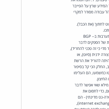
ל לא פגעו ביתר המידע שרץ על הפייבר
הל עבודה מסודר למקרי
וט לחתוך (את הכבל).
כו.
המצרים כאמור הורידו את כל האתרים/כתובות לגישה מחו"ל. את זה אפשר לעשות באמצעות התערבות ב-BGP -
התקשורת של הספקים לדבר
צרים יש כ-3,500 מערכי כתובות IP (לא אפרט יותר מדי כי זה טכני להחריד),
ה ידנית (סיוט), או
היתה להוריד את הרשת
ו"ל (עבירה פלילית), ולכן כל העבודה נעשתה in-house. זה, אגב, החלק הכי קל בסיפור
ו כמשמעו, הם העלימו
חיצון.
מילא שאי אפשר לדבר
ם, כדי לחסום את
ה-נט מדינתי) - הם
הורידו את השיחה בין הספקיות עצמן. למצרים יש ממסר פנימי בין הספקיות שממוקם בקהיר (internet exchange),