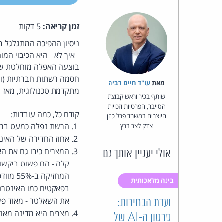
זמן קריאה:
5 דקות
ניסיון ההפיכה המתגלגל ב
- איך לא - היא הכיבוי המ
בוצעה האפלה מוחלטת של 
חסמה רשתות חברתיות (וה
מאת‏
עו"ד חיים רביה
מתקדמת טכנולוגית, מאז ו
שותף בכיר וראש קבוצת
הסייבר, הפרטיות וזכויות
קודם כל, כמה עובדות:
היוצרים במשרד פרל כהן
הרשת נפלה כמעט במכה אחת, בליל חמישי (011
צדק לצר ברץ
אחוז החדירה של האינטרנט במצרים הוא 21% - נתון 
המצרים כיבו גם את הא
אולי יעניין אותך גם
קלה - הם פשוט ביקשו 
המחזיק
בינה מלאכותית
בפאקטים כמו האינטרנט 
את השאלטר - מאוד פשו
ועדת הבחירות:
סרטון ה-AI של