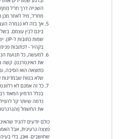
וברגע שמורידים אותו -
השנייה דרך חו"ל (זמן
מחו"ל, מיד לאחר מכן ה
אך בזה לא נגמרה העבוד
בקהיר - לכתובות פנימיות (.eg). בזאת נשלמה העבודה מכל
כתוצאה הוא הסיבה, ו
שלא בטוח שבמדינות אחרות, עם
כל זה אמנם לא רלוונטי
בגלל הדמיון המאוד רב 
נדמה שיותר קל להפיל 
את החשמל (והגרנרטור
כולם יודעים להגיד שהאינ
פצצה גרעינית, אבל האמת 
שחושבים. ואכן, בלי בעיה