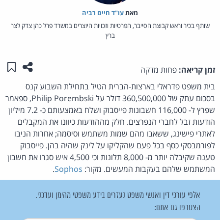
מאת‏
עו"ד חיים רביה
שותף בכיר וראש קבוצת הסייבר, הפרטיות וזכויות היוצרים במשרד פרל כהן צדק לצר
ברץ
שתפו ע
שמו
זמן קריאה:
פחות מדקה
בית משפט פדראלי בארצות-הברית הטיל בתחילת השבוע קנס
בסכום עתק של 360,500,000 דולר על Philip Porembski, ספאמר
שפרץ ל- 116,000 חשבונות פייסבוק ושלח באמצעותם כ- 7.2 מיליון
הודעות זבל לחברי הנפרצים. חלק מההודעות כיוונו את המקבלים
לאתרי פישינג, ששאבו מהם שמות משתמש וסיסמה; אחרות הניבו
לפורמבסקי כסף בכל פעם שהקליקו על לינק שהיה בהן. פייסבוק
טענה שקיבלה יותר מ- 8,000 תלונות וכי 4,500 איש סגרו את חשבון
המשתמש שלהם בעקבות המעשים. מקור:
Sophos
.
אלפי עורכי דין ואנשי משפט נעזרים בידע משפטי מהימן ועדכני.
הצטרפו גם אתם: