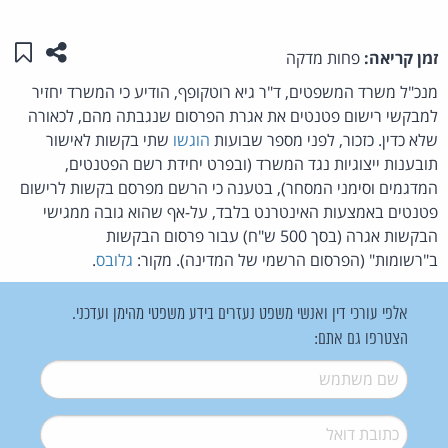
שתפו ע
שמו
זמן קריאה:
פחות מדקה
מנכ"ל משרד המשפטים, ד"ר גיא רוטקופף, הודיע כי המשרד יחזיר
למבקשי רישום פטנטים את אגרת הפרסום שנגבתה מהם, לכאורה
שלא כדין. כזכור, לפני מספר שבועות
הוגשו
שתי בקשות לאישור
תובענות ייצוגיות נגד המשרד (ובפרט יחידת רשם הפטנטים,
המדגמים וסימני המסחר), בטענה כי הרשם מפרסם בקשות לרישום
פטנטים באמצעות האינטרנט בלבד, על-אף שהוא גובה ממגישי
הבקשות אגרה (בסך 500 ש"ח) עבור פרסום הבקשות
ב"רשומות" (הפרסום הרשמי של המדינה). מקור:
גלובס
.
אלפי עורכי דין ואנשי משפט נעזרים בידע משפטי מהימן ועדכני.
הצטרפו גם אתם:
שם משתמש
*
דואל
*