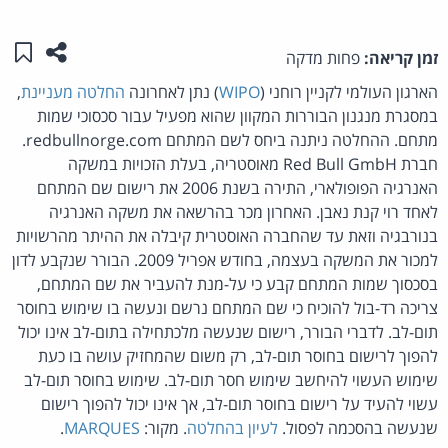
שתפו ע
שמו
זמן קריאה:
פחות מדקה
הארגון העולמי לקניין רוחני (
WIPO
) נתן לאחרונה
החלטה מעניינת
,
במסגרת מנגנון הבוררות המקוון שהוא מפעיל עבור סכסוכי שמות
מתחם. ההחלטה ניתנה ביחס לשם המתחם redbullnorge.com.
חברת Red Bull GmbH מאוסטריה, בעלת הזכויות במשקה
האנרגיה הפופולארי, התירה בשנת 2006 את רישום שם המתחם
לאחד רוי קנת נאבן. האחרון מכר בהרשאה את משקה האנרגיה
בנורבגיה וזאת עד שהחברה האוסטרית קיבלה את ההיתר מהרשויות
למכור את המשקה בעצמה, בחודש אפריל 2009. הבורר שנקבע לדון
בסכסוך שמות המתחם קבע כי על-מנת להעביר את שם המתחם,
צריכה רד-בול להוכיח כי שם המתחם נרשם ונעשה בו שימוש בחוסר
תום-לב. לדברי הבורר, רישום שנעשה מלכתחילה בתום-לב אינו יכול
להפוך לרישום בחוסר תום-לב, רק משום שהמחזיק עושה בו כעת
שימוש העשוי להיחשב שימוש חסר תום-לב. שימוש בחוסר תום-לב
עשוי להעיד על רישום בחוסר תום-לב, אך אינו יכול להפוך רישום
שנעשה בהסכמה לפסול.
לעיון בהחלטה
. מקור:
MARQUES
.