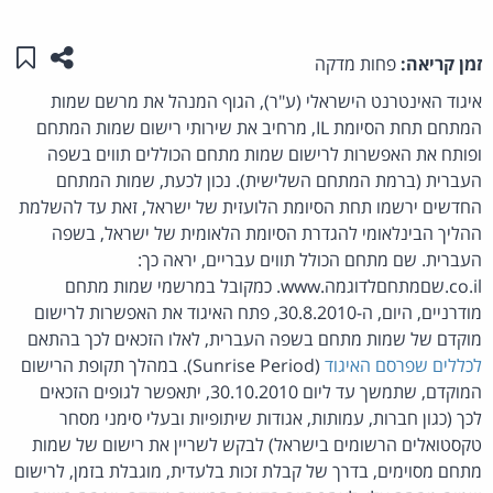
שתפו ע
שמו
זמן קריאה:
פחות מדקה
איגוד האינטרנט הישראלי (ע"ר), הגוף המנהל את מרשם שמות
המתחם תחת הסיומת IL, מרחיב את שירותי רישום שמות המתחם
ופותח את האפשרות לרישום שמות מתחם הכוללים תווים בשפה
העברית (ברמת המתחם השלישית). נכון לכעת, שמות המתחם
החדשים ירשמו תחת הסיומת הלועזית של ישראל, זאת עד להשלמת
ההליך הבינלאומי להגדרת הסיומת הלאומית של ישראל, בשפה
העברית. שם מתחם הכולל תווים עבריים, יראה כך:
co.il.שםמתחםלדוגמה.www. כמקובל במרשמי שמות מתחם
מודרניים, היום, ה-30.8.2010, פתח האיגוד את האפשרות לרישום
מוקדם של שמות מתחם בשפה העברית, לאלו הזכאים לכך בהתאם
לכללים שפרסם האיגוד
(Sunrise Period). במהלך תקופת הרישום
המוקדם, שתמשך עד ליום 30.10.2010, יתאפשר לגופים הזכאים
לכך (כגון חברות, עמותות, אגודות שיתופיות ובעלי סימני מסחר
טקסטואלים הרשומים בישראל) לבקש לשריין את רישום של שמות
מתחם מסוימים, בדרך של קבלת זכות בלעדית, מוגבלת בזמן, לרישום