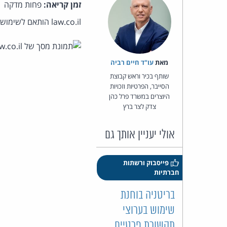
זמן קריאה:
פחות מדקה
law.co.il הותאם לשימוש בסמארטפונים כדוגמת אייפון של אפל או מערכות אנדרואיד של גוגל. הנה צילומי מסך של האתר:
מאת‏
עו"ד חיים רביה
שותף בכיר וראש קבוצת
הסייבר, הפרטיות וזכויות
היוצרים במשרד פרל כהן
צדק לצר ברץ
אולי יעניין אותך גם
פייסבוק ורשתות
חברתיות
בריטניה בוחנת
שימוש בערוצי
תקשורת פרטיים