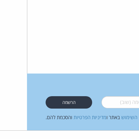
כהן
צדק
לצר
ברץ.
פועל
מ־1996
 (שוב)
*
 השימוש
באתר ו
מדיניות הפרטיות
והסכמת להם.