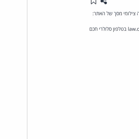
שתפו עמוד זה
שמור ב"תכנים שלי"
העומד
בראש
קבוצת
האינטרנט,
הסייבר
וזכויות
היוצרים
של
פרל