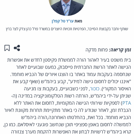
מאת‏
עו"ד טל קפלן
שותף וחבר בקבוצת הסייבר, הפרטיות וזכויות היוצרים במשרד פרל כהן צדק לצר ברץ
שתפו ע
שמו
זמן קריאה:
פחות מדקה
בית משפט בעיר לאהור הורה לממשלת פקיסטן לחדש את אפשרות
הגישה לאתר הרשת החברתית פייסבוק, כמעט שבועיים לאחר
שנחסמה בעקבות עמוד באתר בו הוצגו איורים של הנביא מוחמד.
"איננו יכולים לחסום גישה למידע", קבע ביהמ"ש (שאף קבע את
האיסור המקורי).
כזכור
, לפני כשבועיים, בעקבות צו מניעה
שניתן על-ידי ביהמ"ש, הורתה רשות הטלקומוניקציה במדינה (ה-
PTA
) לספקיות שירותי הגישה המקומיות, לחסום את האתר ללא
הגבלת זמן, לאחר שנודע לה כי באתר מתקיימת תחרות מקוונת לאיור
הנביא מוחמד. בכל זאת, בהחלטתו האחרונה,הורה ביהמ"ש
לממשלה לחסום באופן ספציפי תוכן שנחשב פוגעני לאיסלאם. כמו כן,
קרא ביהמ"ש לרשויות לבחון את האפשרות להקמת מערך צנזורה