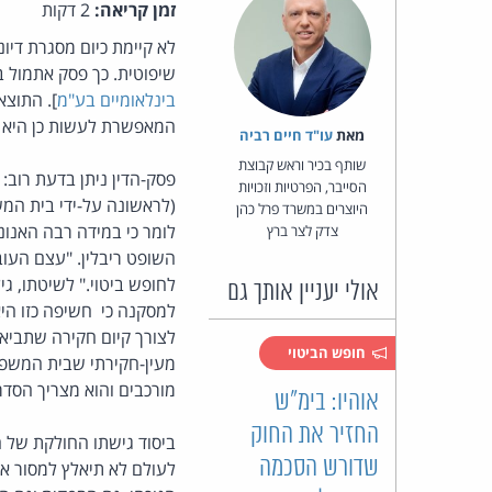
זמן קריאה:
2 דקות
לא קיימת כיום מסגרת דיונ
שיפוטית. כך פסק אתמול ב
בינלאומיים בע"מ
]. התוצא
המאפשרת לעשות כן היא 
מאת‏
עו"ד חיים רביה
שותף בכיר וראש קבוצת
פסק-הדין ניתן בדעת רוב: 
הסייבר, הפרטיות וזכויות
(לראשונה על-ידי בית המשפ
היוצרים במשרד פרל כהן
לומר כי במידה רבה האנונ
צדק לצר ברץ
השופט ריבלין. "עצם העובד
לחופש ביטוי." לשיטתו, ג
אולי יעניין אותך גם
למסקנה כי חשיפה כזו הי
לצורך קיום חקירה שתביא 
חופש הביטוי
מעין-חקירתי שבית המשפט מ
מורכבים והוא מצריך הסדר
אוהיו: בימ"ש
החזיר את החוק
ביסוד גישתו החולקת של הש
שדורש הסכמה
לעולם לא תיאלץ למסור את