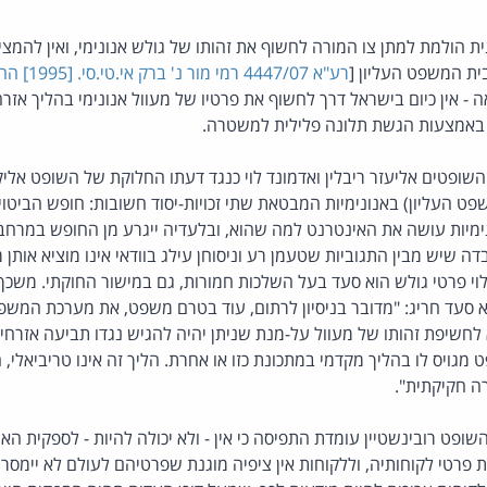
ית הולמת למתן צו המורה לחשוף את זהותו של גולש אנונימי, ואין להמצ
ית המשפט העליון [
רע"א 4447/07
ה - אין כיום בישראל דרך לחשוף את פרטיו של מעוול אנונימי בהליך אזרח
באמצעות הגשת תלונה פלילית למשטרה.
השופטים אליעזר ריבלין ואדמונד לוי כנגד דעתו החלוקת של השופט אליקי
ט העליון) באנונימיות המבטאת שתי זכויות-יסוד חשובות: חופש הביטוי ו
ימיות עושה את האינטרנט למה שהוא, ובלעדיה ייגרע מן החופש במרחב ה
ה שיש מבין התגוביות שטעמן רע וניסוחן עילג בוודאי אינו מוציא אותן
ילוי פרטי גולש הוא סעד בעל השלכות חמורות, גם במישור החוקתי. משכך
א סעד חריג: "מדובר בניסיון לרתום, עוד בטרם משפט, את מערכת המש
לחשיפת זהותו של מעוול על-מנת שניתן יהיה להגיש נגדו תביעה אזרח
גויס לו בהליך מקדמי במתכונת כזו או אחרת. הליך זה אינו טריביאלי, ה
ה חקיקתית".
ופט רובינשטיין עומדת התפיסה כי אין - ולא יכולה להיות - לספקית האי
 פרטי לקוחותיה, וללקוחות אין ציפיה מוגנת שפרטיהם לעולם לא יימסר