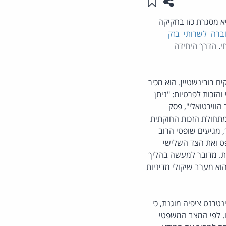
שתפו עמוד זה
שמור ב"תכנים שלי"
העומד
יא מסגרת כזו בחקיקה
 רמי מור נ' ברק אי.טי.סי. [1995] החברה לשרותי בזק
בראש
י. הדרך היחידה
קבוצת
ם רובינשטיין. הוא מכיר
האינטרנט,
הזכות לפרטיות: "ניתן
ווירטואלי", פסק
הסייבר
 מתחולת הזכות החוקתית
, מגיעים שופטי הרוב
וזכויות
פט ואת הצד השלישי
ית. מדובר למעשה בהליך
היוצרים
וא מערב שיקולי מדיניות
של
נטרנט ציפיה מוגנת, כי
פרל
ו. לפי המצב המשפטי