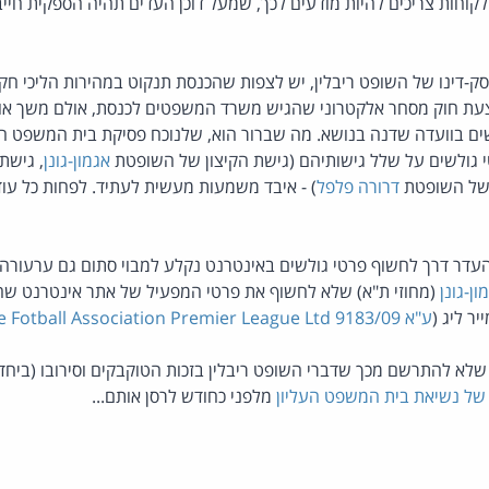
לקוחות צריכים להיות מודעים לכך, שמעל דוכן העדים תהיה הספקית חיי
לנוכח פסק-דינו של השופט ריבלין, יש לצפות שהכנסת תנקוט במהירות הליכי 
צעת חוק מסחר אלקטרוני שהגיש משרד המשפטים לכנסת, אולם משך א
ם בוועדה שדנה בנושא. מה שברור הוא, שלנוכח פסיקת בית המשפט הע
י גולשים על שלל גישותיהם (גישת הקיצון של השופטת
אגמון-גונן
, גישת
 של השופטת
דרורה פלפל
) - איבד משמעות מעשית לעתיד. לפחות כל עוד
דר דרך לחשוף פרטי גולשים באינטרנט נקלע למבוי סתום גם ערעורה ש
ן-גונן
(מחוזי ת"א) שלא לחשוף את פרטי המפעיל של אתר אינטרנט שהע
ר ליג (
ע"א 9183/09 The Fotball Association Premier League Ltd נ' פלוני
law.co.i לא יכול שלא להתרשם מכך שדברי השופט ריבלין בזכות הטוקבקים וסירובו 
של נשיאת בית המשפט העליון
מלפני כחודש לרסן אותם...