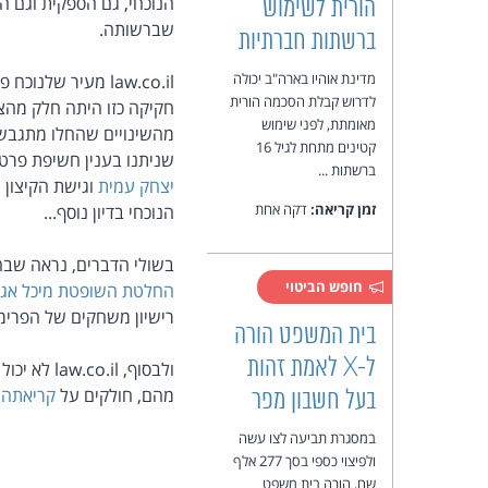
הנוכחי, גם הספקית וגם ה
הורית לשימוש
שברשותה.
ברשתות חברתיות
מדינת אוהיו בארה"ב יכולה
law.co.il מעיר ש
לדרוש קבלת הסכמה הורית
חקיקה כזו היתה חלק מה
מאומתת, לפני שימוש
מהשינויים שהחלו מתגבשי
קטינים מתחת לגיל 16
שניתנו בענין חשיפת פרט
ברשתות ...
יצחק עמית
וגישת הקיצון
זמן קריאה:
דקה אחת
הנוכחי בדיון נוסף...
בשולי הדברים, נראה שבהע
חופש הביטוי
החלטת השופטת מיכל אגמו
רישיון משחקים של הפרימיי
בית המשפט הורה
ל-X לאמת זהות
ולבסוף, l
מהם, חולקים על
קריאתה 
בעל חשבון מפר
במסגרת תביעה לצו עשה
ולפיצוי כספי בסך 277 אלף
שח, הורה בית משפט