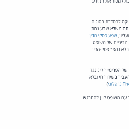
בת למסור את המידע
כהן
צדק
חקיקה להסדרת הסוגיה.
ותה משלא שבע נחת
לצר
ליון,
שפע פסקי הדין
ברץ.
 הביניים של השופט
 לא נהפך פסק-הדין
פועל
מ־1996
ל הפרימייר ליג נגד
ביר בשידור חי ובלא
).
(ביחד עם השופט לוי) להתרגש