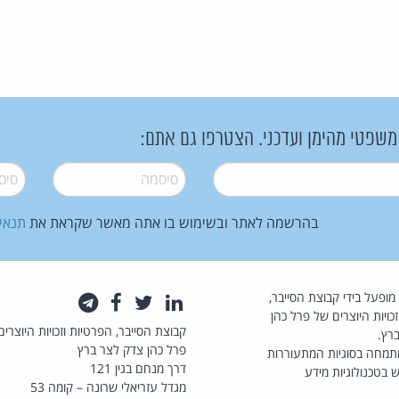
 משפטי מהימן ועדכני. הצטרפו גם אתם:
סיסמה
*
סיסמה
בהרשמה לאתר ובשימוש בו אתה מאשר שקראת את
תנאי
law.co.il מופעל בידי קבוצת הסייבר,
לינקדאין
טוויטר
פייסבוק
טלגרם
כויות היוצרים של פרל כהן
קבוצת הסייבר, הפרטיות וזכויות היוצרים
רץ.
פרל כהן צדק לצר ברץ
תמחה בסוגיות המתעוררות
דרך מנחם בגין 121
 בטכנולוגיות מידע
מגדל עזריאלי שרונה – קומה 53