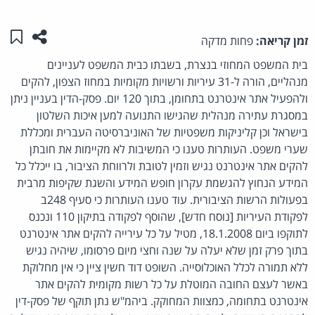
שתפו ע
שמו
זמן קריאה:
פחות מדקה
בית המשפט המחוזי בנצרת, בשבתו כבית המשפט לעניינים
מנהליים, הורה ל-31 עיריות ורשויות מקומיות במחוז הצפון, להקים
ולהפעיל אתר אינטרנט בתחומן, בתוך 120 יום. פסק-הדין בעניין ניתן
במסגרת עתירה מנהלית שהגישו התנועה למען איכות השלטון
בישראל וכן קליניקות משפטיות של האוניברסיטה העברית ומכללת
שערי משפט. העותרות טענו כי המשיבות לא מקיימות את חובתן
להקים אתר אינטרנט נגיש וזמין לטובת ולרווחת הציבור, בו ייכלל כל
המידע הנחוץ להגשמת עקרון חופש המידע והשגת שקיפות מרבית
בפעולות הרשות הציבורית. עוד טענו העותרות כי סעיף 248ב
לפקודת העיריות [נוסח חדש], שהוסף לפקודה בתיקון 110 ונכנס
לתוקפו ביום 18.1.2008, מטיל על כל עירייה להקים אתר אינטרנט
בתוך פרק זמן שלא יעלה על שנה וחצי מיום פרסומו, שיהיה נגיש
ללא תמורה לכלל האוכלוסייה. השופט דוד חשין ציין כי אין מחלוקת
באשר לעצם החובה המוטלת על כל רשות מקומית להקים אתר
אינטרנט בתחומה, כמצוות המחוקק. ביהמ"ש נתן תוקף של פסק-דין