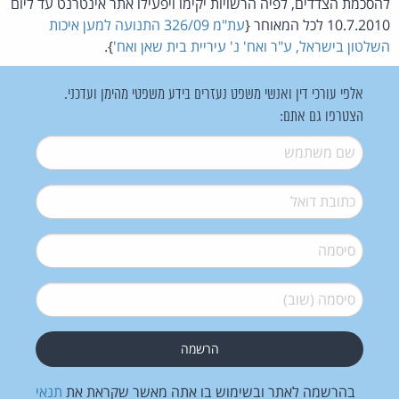
להסכמת הצדדים, לפיה הרשויות יקימו ויפעילו אתר אינטרנט עד ליום
10.7.2010 לכל המאוחר {
עת"מ 326/09 התנועה למען איכות
השלטון בישראל, ע"ר ואח' נ' עיריית בית שאן ואח'
}.
אלפי עורכי דין ואנשי משפט נעזרים בידע משפטי מהימן ועדכני.
הצטרפו גם אתם:
שם משתמש
*
דואל
*
סיסמה
*
סיסמה (שוב)
*
בהרשמה לאתר ובשימוש בו אתה מאשר שקראת את
תנאי