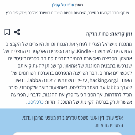
מאת‏
עו"ד טל קפלן
שותף וחבר בקבוצת הסייבר, הפרטיות וזכויות היוצרים במשרד פרל כהן צדק לצר ברץ
שתפו ע
שמו
זמן קריאה:
פחות מדקה
מתכנת מישראל הצליח לפרוץ את הגנות זכויות היוצרים של הקבצים
המיועדים לשימוש ב- Kindle, קורא הספרים האלקטרוני המצליח של
אמאזון. הפריצה מאפשרת להמיר לתבנית פתוחה ספרים דיגיטליים
שנרכשו בתבנית המוגנת של אמאזון, כך שניתן להעתיק אותם
למכשירים אחרים. דבר הפריצה התפרסם במערכת הפורומים של
האתר hacking.org.il, על-ידי משתמש המכונה labba. בראיון
שערך labba עם האתר כלכליסט, באמצעות דואר-אלקטרוני, סירב
הנ"ל להזדהות, אך הסביר כיצד פרץ את ההגנות. לדבריו, הפריצה
אפשרית רק בגרסה הקיימת של התוכנה. מקור:
כלכליסט
.
אלפי עורכי דין ואנשי משפט נעזרים בידע משפטי מהימן ועדכני.
הצטרפו גם אתם: