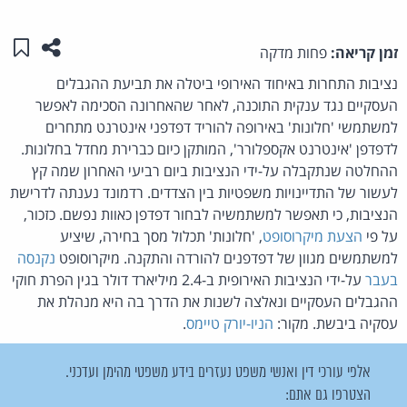
שתפו ע
שמו
זמן קריאה:
פחות מדקה
נציבות התחרות באיחוד האירופי ביטלה את תביעת ההגבלים
העסקיים נגד ענקית התוכנה, לאחר שהאחרונה הסכימה לאפשר
למשתמשי 'חלונות' באירופה להוריד דפדפני אינטרנט מתחרים
לדפדפן 'אינטרנט אקספלורר', המותקן כיום כברירת מחדל בחלונות.
ההחלטה שנתקבלה על-ידי הנציבות ביום רביעי האחרון שמה קץ
לעשור של התדיינויות משפטיות בין הצדדים. רדמונד נענתה לדרישת
הנציבות, כי תאפשר למשתמשיה לבחור דפדפן כאוות נפשם. כזכור,
על פי
הצעת מיקרוסופט
, 'חלונות' תכלול מסך בחירה, שיציע
למשתמשים מגוון של דפדפנים להורדה והתקנה. מיקרוסופט
נקנסה
בעבר
על-ידי הנציבות האירופית ב-2.4 מיליארד דולר בגין הפרת חוקי
ההגבלים העסקיים ונאלצה לשנות את הדרך בה היא מנהלת את
עסקיה ביבשת. מקור:
הניו-יורק טיימס
.
אלפי עורכי דין ואנשי משפט נעזרים בידע משפטי מהימן ועדכני.
הצטרפו גם אתם: