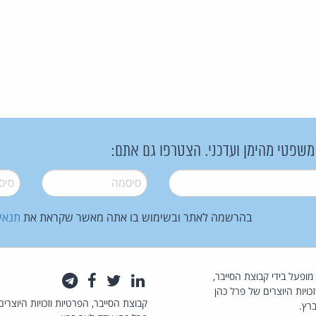
 משפטי מהימן ועדכני. הצטרפו גם אתם:
סיסמה
*
סיסמה
בהרשמה לאתר ובשימוש בו אתה מאשר שקראת את
תנאי
law.co.il מופעל בידי קבוצת הסייבר,
לינקדאין
טוויטר
פייסבוק
טלגרם
כויות היוצרים של פרל כהן
קבוצת הסייבר, הפרטיות וזכויות היוצרים
רץ.