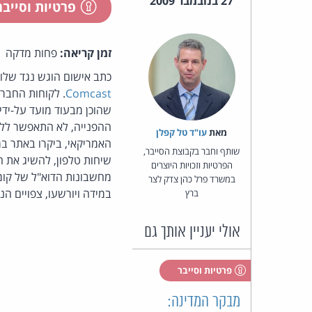
27 בנובמבר 2009
פרטיות וסייב
זמן קריאה:
פחות מדקה
כתב אישום הוגש נגד של
Comcast
ההפנייה, לא התאפשר ללק
מאת‏
עו"ד טל קפלן
שותף וחבר בקבוצת הסייבר,
הפרטיות וזכויות היוצרים
במשרד פרל כהן צדק לצר
במידה ויורשעו, צפויים הנאשמים לעונש של עד 
ברץ
אולי יעניין אותך גם
פרטיות וסייבר
מבקר המדינה: