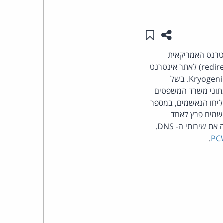
העומד
שתפו עמוד זה
שמור ב"תכנים שלי"
בראש
טרנט האמריקאית
. לקוחות החברה שביקרו באתר האינטרנט שלה ביום המתקפה (28.5.2008), הופנו (redirect) לאתר אינטרנט
קבוצת
שהוכן מבעוד מועד על-ידי ההאקרים ובו הודעה המייחסת את המתקפה לחברי קבוצת ההאקרים Kryogeniks. בשל
האינטרנט,
נתוני משרד המשפטים
אישום, הצליחו הנאשמים, במספר
הסייבר
 פרטי ה- DNS של האתר. אחד הנאשמים פרץ לאחד
מחשבונות הדוא"ל של קומקאסט ודרכו יצר את הקשר עם הרשם (Registrar) המנהל עבור החברה את שירותי ה- DNS.
וזכויות
.
PC
היוצרים
של
פרל