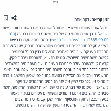
ברץ
שתפו ע
שמו
זמן קריאה:
דקה אחת
ניהול אתר הימורים מישראל, אסור לכאורה גם אם האתר חסום לגישת
ישראלים. כך עולה מהחלטה של בית משפט השלום ברמלה (
ה"ת
12665-09-09 מ. י./יאחב"ל נ' חיפוש
). ההחלטה עסקה בדרישת
בעלי עסק להחזיר לידיהם מחשבים שהמשטרה תפסה, שכן לטענתם
החברה מעניקה שירותים לאתרים הפועלים כדין בחו"ל וחסומים
לגישת משתמשים מישראל. סגנית הנשיא, השופטת נירה דיסקין,
קבעה כי "לכאורה עולה כי "מרכז העצבים" של האתר היה במשרדים
ברחוב ברנר בתל אביב אמנם השרת היה בחו"ל כפי שגם אמרו נציגי
המשטרה ויתכן כי גם הסליקה בוצעה בחו"ל כפי שטען המשיב 1 ברם
דומה כי אין בכך כדי לאיין את יתר הגורמים המלמדים על זיקה
לישראל.... סיכומו של דבר עולה כי ישנן ראיות לכאורה המקימות חשד
סביר כי המשיבים ארגנו הימורים ומשחקים אסורים בניגוד לאמור
בסעיף 225 [לחוק העונשין]". הואיל שכך קבעה כי המחשבים
שנתפסו ישארו בידי המשטרה למשך שלושה חודשים נוספים.