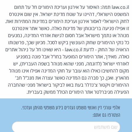
law.co.il תמה: האיסור על אירגון ועריכת הימורים חל על תחום
המשפט הישראלי, דהיינו על שטח מדינת ישראל. אין שום אינטרס
לחוק הישראלי לאסור אירגון ועריכת הימורים במדינות המתירות זאת.
זו אפילו פגיעה בריבונותן של מדינות כאלה. כאשר אתר אינטרנט
מנוהל או נתמך מישראל אבל חסום לגישת אזרחי המדינה, נמנעים
כל נזקי ההימורים שחוק העונשין ביקש לסכל. מכיוון שכך, פרשנותו
הראויה של החוק - לדעת law.co.il - היא שאינו חל על ניהול אתרים
כאלה. מאידך, אתר הימורים המופעל בחו"ל אבל פונה במפגיע
לאזרחי ישראל (לדוגמה, מפני שהוא מנוהל בשפה העברית), יש
מקום להחשיבו כאילו הוא עובר על חוקי המדינה אפילו אינו מנוהל
מהארץ. ואכן, כך סברה גם המדינה כאשר עצרה את מנכ"ל חב'
ההימורים ויקטור צ'נדלר בעת בואו לביקור בישראל מפני שהחברה
הפעילה מגיברלטר אתר הימורים הכולל ממשק בעברית.
אלפי עורכי דין ואנשי משפט נעזרים בידע משפטי מהימן ועדכני.
הצטרפו גם אתם:
שם משתמש
*