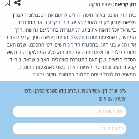
שתפו ע
שמו
זמן קריאה:
פחות מדקה
בית הדין הרבני באזור חיפה החליט לרתום את הטכנולוגיה לצורך
מציאת פתרון מקורי להסדר ראייה. ביה"ד קבע כי אב המתגורר
בישראל יוכל לראות את בתו, המתגוררת בחו"ל עם גרושתו, דרך
המחשב, באמצעות תוכנת
Skype
. הפתרון יוצא הדופן נקבע בהסדר
אליו הגיע בני הזוג, במסגרת הליך גירושים. לפי ההסכם, ישלם האב
מזונות לילדה וגרושתו ויתרה על כתובתה. סלע המחלוקת היה נושא
הסדרי הראייה, שכן האם מתגוררת באיטליה והאב בישראל. ביה"ד
קבע כי האב ובתו יוכלו לצפות האחד בשני באמצעות התוכנה,
המאפשרת לנהל שיחה המלווה בתמונה. מקור:
גלובס
.
אלפי עורכי דין ואנשי משפט נעזרים בידע משפטי מהימן ועדכני.
הצטרפו גם אתם:
שם משתמש
*
דואל
*