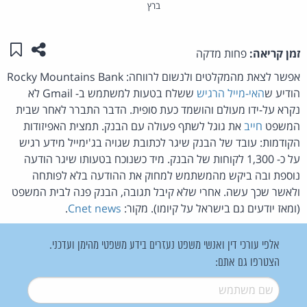
ברץ
שתפו ע
שמו
זמן קריאה:
פחות מדקה
אפשר לצאת מהמקלטים ולנשום לרווחה: Rocky Mountains Bank
הודיע ש
האי-מייל הרגיש
ששלח בטעות למשתמש ב- Gmail לא
נקרא על-ידו מעולם והושמד כעת סופית. הדבר התברר לאחר שבית
המשפט
חייב
את גוגל לשתף פעולה עם הבנק. תמצית האפיזודות
הקודמות: עובד של הבנק שיגר לכתובת שגויה בג'ימייל מידע רגיש
על כ- 1,300 לקוחות של הבנק. מיד כשנוכח בטעותו שיגר הודעה
נוספת ובה ביקש מהמשתמש למחוק את ההודעה בלא לפותחה
ולאשר שכך עשה. אחרי שלא קיבל תגובה, הבנק פנה לבית המשפט
(ומאז יודעים גם בישראל על קיומו). מקור:
Cnet news
.
אלפי עורכי דין ואנשי משפט נעזרים בידע משפטי מהימן ועדכני.
הצטרפו גם אתם:
שם משתמש
*