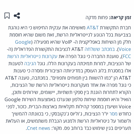
שתפו ע
שמו
זמן קריאה:
פחות מדקה
חברת התקשורת
AT&T
מאשימה את ענקית החיפוש כי היא נוהגת
בצביעות בכל הנוגע לנייטראליות הרשת, זאת משום שהיא חוסמת
חלק מן השיחות באפליקצית ה- VoIP שהיא מפעילה (
Google
Voice
).
במכתב ששלחה
AT&T לנציבות התקשורת הפדראלית (ה-
FCC
), טוענת החברה כי גוגל הפרה את
עקרונות נייטראליות הרשת
של הנציבות, למרות תמיכתה בעקרונות הללו. גוגל
הגיבה
לטענות
אלו במסגרת בלוג העוסק במדיניותה הציבורית ומסרה כי טענות
AT&T הן "כמו להשוות בין תפוחים ותפוזים". במכתבה, טענה AT&T
כי גוגל מפרה את אחד מעקרונות נייטראליות הרשת של הנציבות,
הקורא לתחרות הוגנת בין ספקי תשתיות, יישומים, שירותים ותוכן,
הואיל והיא חוסמת שיחות טלפון שנערכו באמצעות השירות Google
Voice ושיעדן במספר קהילות חקלאיות בארצות-הברית. כזכור, לפני
כחודש
מסר
יו"ר הנציבות, ג'וליוס ג'נקובסקי, כי בכוונתה להמשיך
ולשמור על ניטראליות הרשת ולמנוע הגבלת משתמשים, או העלאת
תעריפים בגין שימוש כבד ברוחב פס. מקור:
Cnet news
.