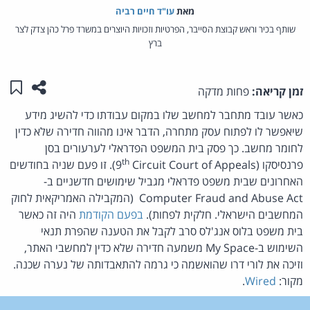
מאת‏
עו"ד חיים רביה
שותף בכיר וראש קבוצת הסייבר, הפרטיות וזכויות היוצרים במשרד פרל כהן צדק לצר
ברץ
שתפו ע
שמו
זמן קריאה:
פחות מדקה
כאשר עובד מתחבר למחשב שלו במקום עבודתו כדי להשיג מידע
שיאפשר לו לפתוח עסק מתחרה, הדבר אינו מהווה חדירה שלא כדין
לחומר מחשב. כך פסק בית המשפט הפדראלי לערעורים בסן
th
פרנסיסקו (9
Circuit Court of Appeals). זו פעם שניה בחודשים
האחרונים שבית משפט פדראלי מגביל שימושים חדשניים ב-
Computer Fraud and Abuse Act (המקבילה האמריקאית לחוק
המחשבים הישראלי. חלקית לפחות).
בפעם הקודמת
היה זה כאשר
בית משפט בלוס אנג'לס סרב לקבל את הטענה שהפרת תנאי
השימוש ב-My Space משמעה חדירה שלא כדין למחשבי האתר,
וזיכה את לורי דרו שהואשמה כי גרמה להתאבדותה של נערה שכנה.
מקור:
Wired
.