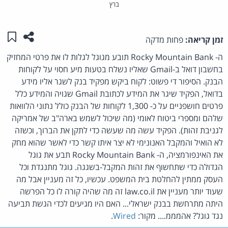
ברץ
שתפו ע
שמו
זמן קריאה:
פחות מדקה
ה- Rocky Mountain Bank תובע מגוגל לגלות לו את פרטי המחזיק
בחשבון דואל ב-Gmail שאליו נשלח בטעות מיע חסוי על לקוחות
הבנק. הסיפור די פשוט: לקוח ביקש מפקיד בנק לשגר אליו מידע
בדואל, הפקיד שיגר את המידע לכתובת Gmail שגויה והמידע כלל
פרטים חושפניים על כ- 1,300 לקוחות של הבנק כולל נתוני הלוואות
שלהם ומספרי ביטוח לאומי (מה שיכול לשמש בארה"ב של אמריקה
לגניבת זהות). הפקיד עשה מה שעשה כדי לתקן את הברוך, וכשזה
לא הואיל והמקבל האנונימי לא יצר איתו קשר כדי לאשר שהוא מחק
את האינפורמציה, ה- Rocky Mountain Bank תבע את גוגל
הגדולה כדי שתחשוף את זהות המקבל-בשגגה. גוגל מתנגדת וכל
העסק ממתין להחלטת בית המשפט. עכשיו, כל זה מעניין אבל מה
שעוד יותר מעניין את law.co.il זה מה שהיה קורה לו כל הפרשה
היתה מתרחשת בבנק ישראלי... האם היו מגיעים לכדי הגשת תביעה
נגד גוגל? אהמממ.... מקור:
Wired
.