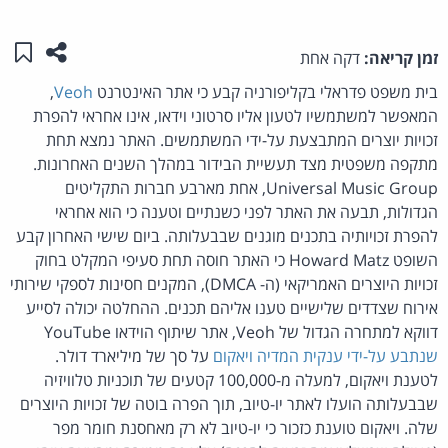
שתפו ע
שמו
זמן קריאה:
דקה אחת
בית משפט פדראלי בקליפורניה קבע כי אתר האינטרנט
Veoh
,
המאפשר למשתמשיו לטעון אליו סרטוני וידאו, אינו אחראי להפרת
זכויות יוצרים המתבצעת על-ידי המשתמשים. האתר נמצא תחת
מתקפה משפטית מצד תעשיית הבידור במהלך השנים האחרונות.
Universal Music Group, אחת מארבע חברות התקליטים
הגדולות, תבעה את האתר לפני כשנתיים וטענה כי הוא אחראי
להפרת זכויותיה בתכנים מוגנים שבבעלותה. ביום שישי האחרון קבע
השופט Howard Matz כי האתר חוסה תחת סעיפי המקלט בחוק
זכויות היוצרים האמריקאי (ה- DMCA), המקנים חסינות לספקי שירותי
אירוח שצדדים שלישיים טענו אליהם תכנים. ההחלטה יכולה לסייע
דווקא למתחרה הגדול של Veoh, אתר שיתוף הוידאו YouTube
שנתבע על-ידי ענקית המדיה ויאקום
על סך של מיליארד דולר.
לטענת ויאקום, למעלה מ-100,000 קטעים של תוכניות טלוויזיה
שבבעלותה הועלו לאתר יו-טיוב, תוך הפרה בוטה של זכויות היוצרים
שלה. ויאקום טוענת כזכור כי יו-טיוב לא רק מאחסנת חומר מפר