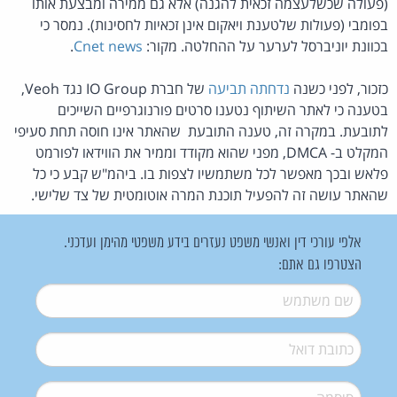
(פעולה שכשלעצמה זכאית להגנה) אלא גם ממירה ומבצעת אותו
בפומבי (פעולות שלטענת ויאקום אינן זכאיות לחסינות). נמסר כי
בכוונת יוניברסל לערער על ההחלטה. מקור:
Cnet news
.
כזכור, לפני כשנה
נדחתה תביעה
של חברת IO Group נגד Veoh,
בטענה כי לאתר השיתוף נטענו סרטים פורנוגרפיים השייכים
לתובעת. במקרה זה, טענה התובעת שהאתר אינו חוסה תחת סעיפי
המקלט ב- DMCA, מפני שהוא מקודד וממיר את הווידאו לפורמט
פלאש ובכך מאפשר לכל משתמשיו לצפות בו. ביהמ"ש קבע כי כל
שהאתר עושה זה להפעיל תוכנת המרה אוטומטית של צד שלישי.
אלפי עורכי דין ואנשי משפט נעזרים בידע משפטי מהימן ועדכני.
הצטרפו גם אתם:
שם משתמש
*
דואל
*
סיסמה
*