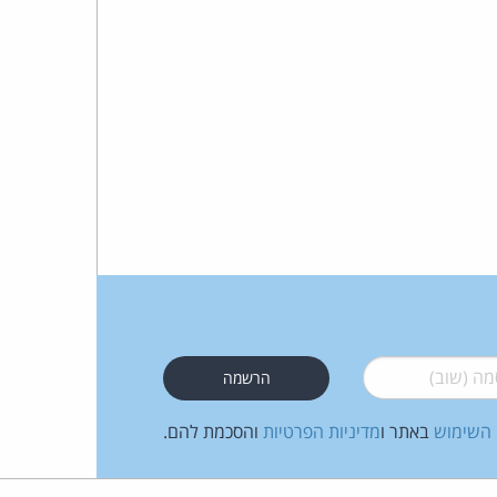
כהן
צדק
לצר
ברץ.
פועל
מ־1996
 (שוב)
*
 השימוש
באתר ו
מדיניות הפרטיות
והסכמת להם.