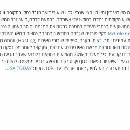
השבוע דין וחשבון חצי שנתי ולפיו שיעורי דואר הזבל נסקו בתקופה זו ל
שיא הקודמים נמדדו בחודש יולי אשתקד. בהתאם לדו"ח, דואר זבל ממשיך
ם המושקעים ברחבי העולם במטרה לבלום את המגמה וחוסר האמון הצרכנ
McColo C
הספאמרים למצוא פתרונות עמידים יות
וח דואז ונותקה מרשת האינטרנט. עם זאת, זמן קצר לאחר מכן נסקה תע
150%. ממצאים נוספים בדו"ח קובעים כי למעלה מ-30% מהודעות הספאם בשבו
על "שיאניות ספאם" כגון סין, טורקיה ורוסיה. ברזיל ממשיכה להיות כר פ
.
USA TODAY