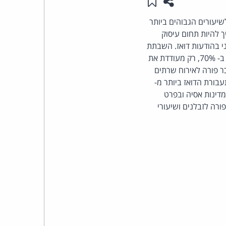
שתפו עמוד זה
שמור ב"תכנים שלי"
העומד
שיעורים הגבוהים ביותר
 להיות תחום עיסוק
בראש
י בהודעות דואז. השבתת
מקליפורניה שגרמה בחודש נובמבר לצמצום הדואז העולמי ב- 70%, רק מעודדת את
קבוצת
ר. באותו מקרה, ספקית שירותי האירוח (Hosting) זוהתה ככר פורה לאירוח שרתים
בורת הדואז ביותר מ-
האינטרנט,
ע שעבר הגיעו ממדינות אסיה ובפרט
ורה לזבלנים ושיעורי
הסייבר
וזכויות
היוצרים
של
פרל