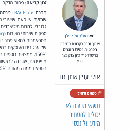
זמן קריאה:
פחות מדקה
חברת
TRACElabs
פרסמה 
שתועדו אי-פעם. שיעורי ה
גלובלי, למרות מיליארדי
ספקית שירותי האירוח
orp
מאת‏
עו"ד טל קפלן
שותף וחבר בקבוצת הסייבר,
של ארגונים העוסקים במשל
הפרטיות וזכויות היוצרים
במשרד פרל כהן צדק לצר
מוייטנאם, שגברה לראשונה 
ברץ
הספאם ממנה מהווים 15% מהתעבורה העולמית, לאחר ארה"ב עם 10%. מקור:
אולי יעניין אותך גם
ספאם ודואל
נושאי משרה לא
יכולים להסתיר
מידע על נכסי