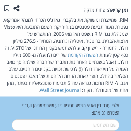
שתפו ע
שמו
זמן קריאה:
פחות מדקה
RIM, שמייצרת ומשווקת את בלקברי, גאדג'ט הכרחי למנהל אמריקאי,
נפטרת מעוד תביעת פטנטים במחיר יקר: הפעם התובעת היא VIsto
שמנהלת נגד RIM משפט מאז מאי 2006, המתפרש על
ארצות-הברית, בריטניה, איטליה וגרמניה. המחיר - 276.5 מיליון
דולר. התמורה - רישיון קבוע להשתמש בקניין הרוחני של VISTO. זה
כסף קטן לעומת
הפשרה הקודמת
של רים (למעלה מ- 600 מיליון
דולר...) אבל בשנתיים האחרונות מתברר שהחברה שילמה סך כואב
העולה על מיליארד דולר (!) לרכישת זכויות בקניינים רוחניים. עולם
הסלולר בהחלט הופך לאחת הזירות הלוהטות של מאבקי פטנטים.
אגב, ל- RIM מחכות כנראה עוד 5 תביעות פוטנציאליות בפתח, מהן
אחת של מוטורולה. מקור:
Wall Street Journal
.
אלפי עורכי דין ואנשי משפט נעזרים בידע משפטי מהימן ועדכני.
הצטרפו גם אתם:
שם משתמש
*