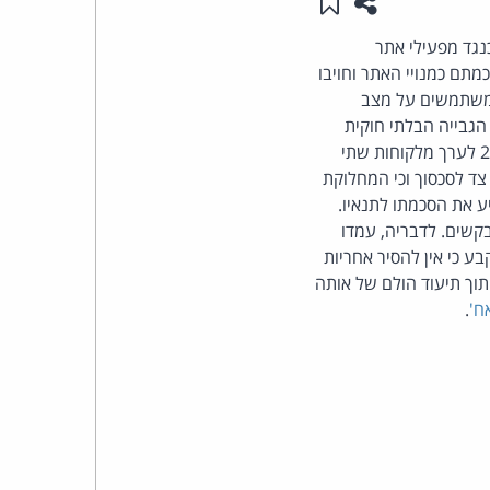
שתפו עמוד זה
שמור ב"תכנים שלי"
העומד
נגד מפעילי אתר
מתם כמנויי האתר וחויבו
בראש
נו את המשתמשים על מצב
גבייה הבלתי חוקית
קבוצת
מצד האתר וכי בכך אף הפרו את הסכמי המנוי עם לקוחותיהן. המבקשים העריכו כי מדובר ב- 20,000 לערך מלקוחות שתי
טנר כי הן אינן צד לסכסוך וכי המחלוקת
האינטרנט,
 את הסכמתו לתנאיו.
קשים. לדבריה, עמדו
הסייבר
 כי אין להסיר אחריות
תוך תיעוד הולם של אותה
וזכויות
.
היוצרים
של
פרל