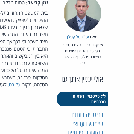
זמן קריאה:
פחות מדקה
בית המשפט המחוזי בתל-
ההיכרויות "פופיק". הטענ
חשבונם באתר. המבקשים ט
מאת‏
עו"ד טל קפלן
שותף וחבר בקבוצת הסייבר,
הפרטיות וזכויות היוצרים
היא בין המבקשים והאתר 
במשרד פרל כהן צדק לצר
השופטת ענת ברון צידדה 
ברץ
המבקשים בנטל השכנוע לכא
מסלקום ופרטנר, האחראיות
אולי יעניין אותך גם
הסכמה. מקור:
גלובס
. לעי
פייסבוק ורשתות
חברתיות
בריטניה בוחנת
שימוש בערוצי
תקשורת פרטיים