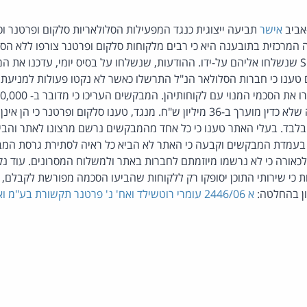
אביב
אישר
תביעה ייצוגית כנגד המפעילות הסלולאריות סלקום ופרטנר וכ
ה המרכזית בתובענה היא כי רבים מלקוחות סלקום ופרטנר צורפו ללא הסכ
שלא כדין בגין הודעות SMS שנשלחו אליהם על-ידו. ההודעות, שנשלחו על בסיס יומי, עדכ
ענו כי חברות הסלולאר הנ"ל התרשלו כאשר לא נקטו פעולות למניעת ה
החברות וכי הסכום שנגבה שלא כדין מוערך ב-36 מיליון ש"ח. מנגד, טענו סלקום ופר
בלבד. בעלי האתר טענו כי כל אחד מהמבקשים נרשם מרצונו לאתר והביע
בעמדת המבקשים וקבעה כי האתר לא הביא כל ראיה לסתירת גרסת המב
ורה כי לא נרשמו מיוזמתם לחברות באתר ולמשלוח המסרונים. עוד נקבע
 כי שירותי התוכן יסופקו רק ללקוחות שהביעו הסכמה מפורשת לקבלם, 
ון בהחלטה:
א 2446/06 עומרי רוטשילד ואח' נ' פרטנר תקשורת בע"מ ואח'