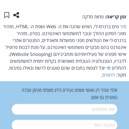
שתפו ע
שמו
זמן קריאה:
פחות מדקה
סיר
טים ברנרס-לי, האיש שהגה את ה- Web ושפת ה- HTML, מזהיר
מפני הסיכון ההולך וגובר למשתמשי האינטרנט. בפרט, מזהיר
ברנרס-לי את הגולשים מפני ממשלות ותאגידים, המנטרים אתרי
אינטרנט בהם מבקרים משתמשי האינטרנט, על-מנת לבנות פרופיל
אישי מפורט של פעילויותיהם ותחביביהם (Website Snooping).
לדבריו, הטכנולוגיה הנוכחית מאפשרת בקלות יחסית למשתמשים
להחליט מי יוכל לצפות בתכנים שהם טוענים לרשת ובאילו נסיבות.
מקור:
רויטרס
.
אלפי עורכי דין ואנשי משפט נעזרים בידע משפטי מהימן ועדכני.
הצטרפו גם אתם:
שם משתמש
*
דואל
*