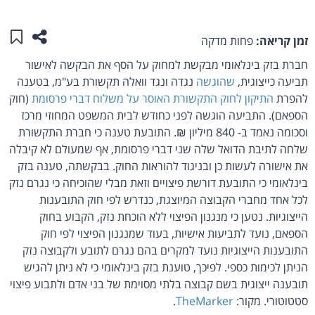
שתפו ע
שמו
זמן קריאה:
פחות מדקה
חברת בזק בינלאומי מבקשת למחוק על הסף את הבקשה לאישור
תביעה כייצוגית,
שהוגשה
נגדה ונגד וואלה תקשורת בע"מ, בטענה
להפרת
התיקון לחוק התקשורת האוסר על משלוח דברי פרסומת
(חוק
הספאם). התביעה הוגשה לפני כחודש לבית המשפט המחוזי מרכז
וסכומה נאמד ב- 840 מיליון ₪. התובעת טענה כי חברת התקשורת
שלחה לתיבת הדואל שלה שני דברי פרסומת, אף שמעולם לא קיבלה
את אישורה לעשות כן ובניגוד להוראות החוק. בבקשתה, טענה בזק
בינלאומי כי התובעת דורשת פיצויים וזאת מבלי שהוכיחה כי נגרם נזק
לכל אחד מחברי הקבוצה המיוצגת, כנדרש לפי חוק התובענות
הייצוגיות. נטען כי מנגנון הפיצוי ללא הוכחת נזק, הקבוע בחוק
הספאם, נועד לתביעות אישיות, בעוד שמנגנון הפיצוי לפי חוק
התובענות הייצוגיות נועד למקרים בהם נגרם לתובע ולקבוצה נזק
הניתן לכימות כספי. לפיכך, טוענת בזק בינלאומי כי לא ניתן להגיש
תובענה ייצוגית בשם קבוצה בלתי מסוימת של בני אדם ולתבוע פיצוי
סטטוטורי. מקור:
TheMarker
.