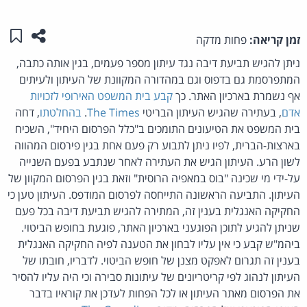
שתפו ע
שמו
זמן קריאה:
פחות מדקה
ניתן להגיש תביעת דיבה נגד עיתון מספר פעמים, בגין אותה כתבה,
המתפרסמת גם בדפוס וגם במהדורה המקוונת של העיתון ולעיתים
אף נשמרת בארכיון האתר. כך
קבע
בית המשפט האירופי לזכויות
אדם
, בעתירה שהגיש העיתון הבריטי
The Times
.
בהחלטתו
, דחה
בית המשפט את הטיעונים התומכים ב"כלל הפרסום היחיד", השכיח
בארצות-הברית, לפיו ניתן לתבוע רק פעם אחת בגין פירסום המהווה
לשון הרע. העיתון הגיש את העתירה לאחר שנתבע בפעם השנייה
על-ידי מי שכינה "בוס במאפיה הרוסית" וזאת בגין הפרסום המקוון של
העיתון. התביעה הראשונה התייחסה לפרסום המודפס. העיתון טען כי
החקיקה האנגלית בענין זה, המתירה להגיש תביעת דיבה בכל פעם
שניתן להגיע לתוכן הפוגעני בארכיון האתר, פוגעת בחופש הביטוי.
ביהמ"ש קבע כי אין עליו לבחון את הטענה לפיה החקיקה האנגלית
בענין זה תגרום לאפקט מצנן של חופש הביטוי. לדבריו, חובתו של
העיתון לנהוג לפי קריטריונים של עיתונות סבירה וכי היה עליו להסיר
את הפרסום מאתר העיתון או לכל הפחות לעדכן את קוראיו בדבר