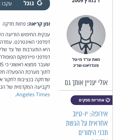
1 במרץ 2009
גוגל
עקבו
זמן קריאה:
פחות מדקה
ענקית החיפוש הודיעה הש
דפדפני האינטרנט. עמדה ז
היא התערבות של צד שלישי נוסף בחודש ה
דפדפני פיירפוקס הפופולרית כי תצטרף לדיוני
מאת‏ עו"ד מי-טל
פונדויאנו-שריג
לתוך מערכת ההפעלה חלונ
אולי יעניין אותך גם
לקביעה המקדמית של הנצי
.
Angeles Times
אחריות ספקים
אירופה: יו-טיוב
אחראית על הגשת
תכני הימורים