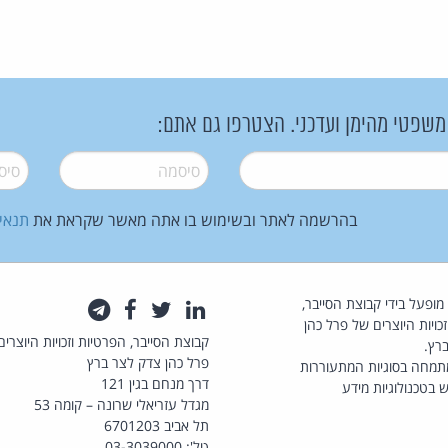
 משפטי מהימן ועדכני. הצטרפו גם אתם:
סיסמה
*
סיסמה
בהרשמה לאתר ובשימוש בו אתה מאשר שקראת את
תנאי
law.co.il מופעל בידי קבוצת הסייבר,
לינקדאין
טוויטר
פייסבוק
טלגרם
כויות היוצרים של פרל כהן
קבוצת הסייבר, הפרטיות וזכויות היוצרים
רץ.
פרל כהן צדק לצר ברץ
תמחה בסוגיות המתעוררות
דרך מנחם בגין 121
 בטכנולוגיות מידע
מגדל עזריאלי שרונה – קומה 53
תל אביב 6701203
טל': 03-3039000