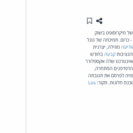
העומד
שתפו עמוד זה
שמור ב"תכנים שלי"
בראש
של מיקרוסופט בשוק
 כרום. תמיכתה של גוגל
קבוצת
ודיעה
מוזילה, יצרנית
האינטרנט,
קבעה
בחודש
 בכך שהיא כורכת את דפדפן האינטרנט שלה אקספלורר
הסייבר
 הדפדפנים המתחרה,
יבות לחקור את התנהגותה העסקית של MS בשוק דפדפני האינטרנט באירופה. MS צפויה לפרסם את תגובתה
וזכויות
כנת חלונות. מקור:
Los
היוצרים
של
פרל