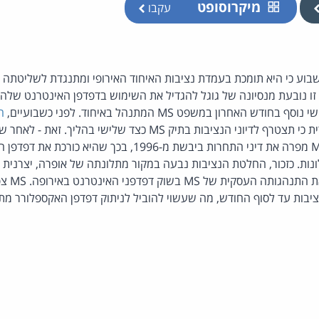
מיקרוסופט
עקבו
בוע כי היא תומכת בעמדת נציבות האיחוד האירופי ומתנגדת לשליטתה 
ו נובעת מנסיונה של גוגל להגדיל את השימוש בדפדפן האינטרנט שלה -
אחרון במשפט MS המתנהל באיחוד. לפני כשבועיים,
ה
 הנציבות בתיק MS כצד שלישי בהליך. זאת - לאחר שהנציבות
שעבר ממצא ראשוני כי MS מפרה את דיני התחרות ביבשת מ-1996,
ות. כזכור, החלטת הנציבות נבעה במקור מתלונתה של אופרה, יצרנית
שדחקה בנצ
בות עד לסוף החודש, מה שעשוי להוביל לניתוק דפדפן האקספלורר מתו