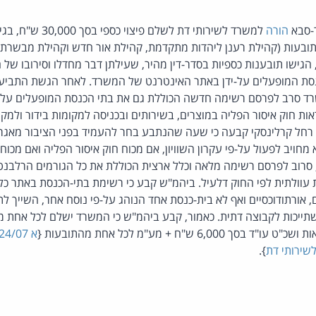
-סבא
הורה
למשרד לשירותי דת לשלם 
בעות (קהילת רענן ליהדות מתקדמת, קהילת אור חדש וקהילת מבשרת צי
גישו תובענות כספיות בסדר-דין מהיר, שעילתן דבר מחדלו וסירובו של 
סת המופעלים על-ידן באתר האינטרנט של המשרד. לאחר הגשת התביעה
 סרב לפרסם רשימה חדשה הכוללת גם את בתי הכנסת המופעלים על-יד
 חוק איסור הפליה במוצרים, בשירותים ובכניסה למקומות בידור ולמקומ
2. השופטת רחל קרלינסקי קבעה כי שעה שהנתבע בחר להעמיד בפני הציבור מאג
מחויב לפעול על-פי עקרון השוויון, אם מכוח חוק איסור הפליה ואם מכוח
 סרוב לפרסם רשימה מלאה וכלל ארצית הכוללת את כל הגורמים הרלבנט
 עוולתית לפי החוק דלעיל. ביהמ"ש קבע כי רשימת בתי-הכנסת באתר כ
, אורתודוכסיים ואף לא בית-כנסת אחד הנוהג על-פי נוסח אחר, השייך ל
ייכות לקבוצה דתית. כאמור, קבע ביהמ"ש כי המשרד ישלם לכל אחת מ
שירותי דת
}.