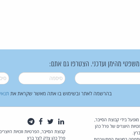
 משפטי מהימן ועדכני. הצטרפו גם אתם:
סיסמה
*
סיסמה
בהרשמה לאתר ובשימוש בו אתה מאשר שקראת את
תנאי
law.co.il מופעל בידי קבוצת הסייבר,
לינקדאין
טוויטר
פייסבוק
טלגרם
כויות היוצרים של פרל כהן
קבוצת הסייבר, הפרטיות וזכויות היוצרים
רץ.
פרל כהן צדק לצר ברץ
תמחה בסוגיות המתעוררות