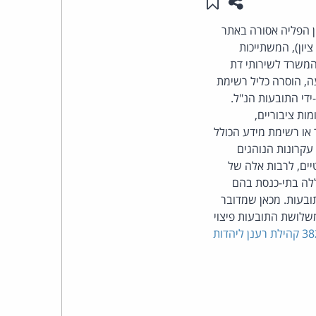
שתפו עמוד זה
שמור ב"תכנים שלי"
העומד
פיצוי כספי בסך 30,000 ש"ח, בגין הפליה אסורה באתר
ון), המשתייכות
בראש
המשרד לשירותי דת
, הוסרה כליל רשימת
קבוצת
י התובעות הנ"ל.
ות ציבוריים,
האינטרנט,
ר או רשימת מידע הכולל
 עקרונות הנוהגים
הסייבר
יים, לרבות אלה של
ללה בתי-כנסת בהם
וזכויות
תובעות. מכאן שמדובר
שלושת התובעות פיצוי
היוצרים
א 3824/07 קהילת רענן ליהדות
של
פרל