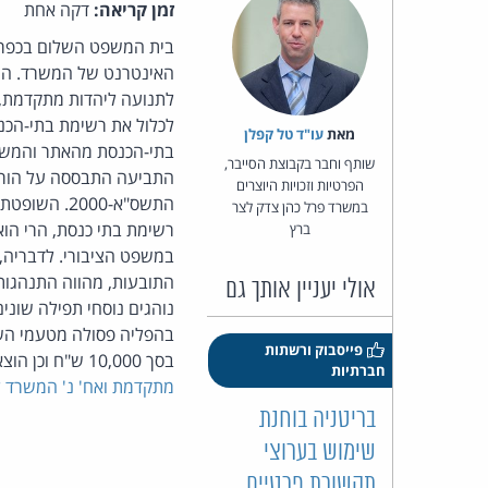
זמן קריאה:
דקה אחת
בית המשפט השלום בכפר
האינטרנט של המשרד. התו
לתנועה ליהדות מתקדמת, ה
לכלול את רשימת בתי-הכנ
מאת‏
עו"ד טל קפלן
בתי-הכנסת מהאתר והמשרד
שותף וחבר בקבוצת הסייבר,
התביעה התבססה על הוראות
הפרטיות וזכויות היוצרים
התשס"א-000
במשרד פרל כהן צדק לצר
רשימת בתי כנסת, הרי הוא 
ברץ
במשפט הציבורי. לדבריה,
התובעות, מהווה התנהגות
אולי יעניין אותך גם
נוהגים נוסחי תפילה שונים
בהפליה פסולה מטעמי השת
פייסבוק ורשתות
בסך 10,000 ש"ח וכן הוצאות ושכ"ט עו"ד בסך 6,000 ש"ח + מע"מ לכל אחת מהתובעות {
חברתיות
מתקדמת ואח' נ' המשרד ל
בריטניה בוחנת
שימוש בערוצי
תקשורת פרטיים