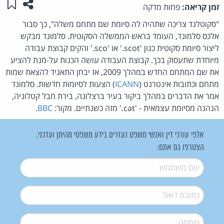
שתפו ע
שמו
זמן קריאה:
פחות מדקה
"סקוטלנד צריכה שתהיה לה סיומת שם מתחם משלה", כך סבור
אלכס סלמונד, העומד בראש הממשלה הסקוטית. סלמונד מבקש
ליצור סיומת סקוטית כגון 'scot.' או 'sco.' והקים קבוצת עבודה
מיוחדת שתעסוק בכך. קבוצת העבודה עושה הכנות על-מנת להציע
את שם המתחם החדש במהלך 2009, אז יבחן התאגיד להצאת שמות
מתחם וכתובות אינטרנט (
ICANN
) הצעות לסיומות חדשות. סלמונד
אמר את הדברים במהלך ביקור בעיר ברצלונה, בירת חבל קטלוניה,
הנהנה מסיומת עצמאית - 'cat.' מזה כשנתיים. מקור:
BBC
.
אלפי עורכי דין ואנשי משפט נעזרים בידע משפטי מהימן ועדכני.
הצטרפו גם אתם:
שם משתמש
*
דואל
*
סיסמה
*