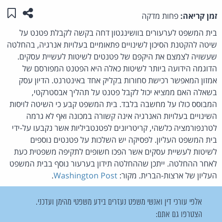
שתפו ע
שמו
זמן קריאה:
פחות מדקה
בית המשפט לערעורים בוושינגטון דחה בקשה לקבלת פטנט על
שיטה להקטנת הסיכון לשינויים פתאומיים בעלויות אנרגיה, בהחלטה
שעשויה לצמצם את היקפם של פטנטים לשיטות לעשיית עסקים.
הדוגמה הידועה ביותר לשיטות כאלה היא הפטנט המפורסם של
אמזון המאפשר רכישת סחורות בקליק אחד באינטרנט. הדיון עסק
בשאלה האם ממציא יכול לקבל פטנט על תהליך אבסטרקטי,
המבוסס כולו על מחשבה בלבד. בית המשפט קבע כי השיטה לויסות
השינויים בעלויות האנרגיה אינה קשורה במכונה ואף לא גרמה
לטרנפורמציה כלשהי, קריטריונים לפטנטביליות אשר נקבעו על-ידי
בית המשפט העליון. לפסיקה יש השלכות על פטנטים נוספים
לשיטות לעשיית עסקים אשר הפכו חשופים לתקיפה משפטית כעת
לאחר ההחלטה. ייתכן שההחלטה תידון בערעור נוסף בבית המשפט
העליון של ארצות-הברית. מקור:
Washington Post
.
אלפי עורכי דין ואנשי משפט נעזרים בידע משפטי מהימן ועדכני.
הצטרפו גם אתם: