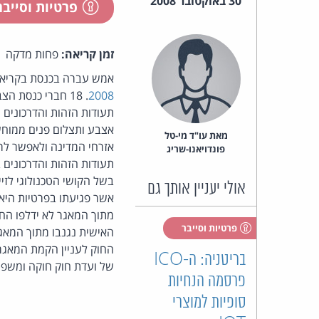
30 באוקטובר 2008
פרטיות וסייב
זמן קריאה:
פחות מדקה
אמש עברה בכנסת בקריא
2008
. 18 חברי כנסת
תעודות הזהות והדרכונים 
אצבע ותצלום פנים ממוחש
מאת‏ עו"ד מי-טל
אזרחי המדינה ולאפשר לר
פונדויאנו-שריג
תעודות הזהות והדרכונים ב
בשל הקושי הטכנולוגי לזי
אולי יעניין אותך גם
אשר פגיעתו בפרטיות היא
מתוך המאגר לא ידלפו החו
פרטיות וסייבר
האישית נגנבו מתוך המאג
החוק לעניין הקמת המאגר 
בריטניה: ה-ICO
של ועדת חוק חוקה ומשפט
פרסמה הנחיות
סופיות למוצרי