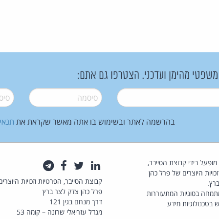
 משפטי מהימן ועדכני. הצטרפו גם אתם:
סיסמה
*
סיסמה
בהרשמה לאתר ובשימוש בו אתה מאשר שקראת את
תנאי
law.co.il מופעל בידי קבוצת הסייבר,
לינקדאין
טוויטר
פייסבוק
טלגרם
כויות היוצרים של פרל כהן
קבוצת הסייבר, הפרטיות וזכויות היוצרים
רץ.
פרל כהן צדק לצר ברץ
תמחה בסוגיות המתעוררות
דרך מנחם בגין 121
 בטכנולוגיות מידע
מגדל עזריאלי שרונה – קומה 53