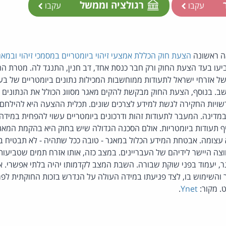
ר
רגולציה וממשל
עקבו
עקבו
ה ראשונה
הצעת חוק הכללת אמצעי זיהוי ביומטריים במסמכי זיהוי ובמא
 הצביעו בעד הצעת החוק ורק חבר כנסת אחד, דב חנין, התנגד לה. מטרת 
של אזרחי ישראל לתעודות ממוחשבות המכילות נתונים ביומטריים של בע
ב. בנוסף, הצעת החוק מבקשת להקים מאגר מסווג הכולל את הנתונים ה
שויות החקירה לגשת למידע לצרכים שונים. תכלית ההצעה היא להילחם 
מדינה. המעבר לתעודות זהות ודרכונים ביומטריים עשוי להפחית במידה נ
יף תעודות ביומטריות. אולם הסכנה הגדולה שיש בחוק היא בהקמת המאגר
 עצומה. אבטחת המידע הכלול במאגר - טובה ככל שתהיה - לא תבטיח ב
צה היישר לידיהם של העבריינים. במצב כזה, אותו אזרח תמים שטביעות
ר, יעמוד בפני שוקת שבורה. השבת המצב לקדמותו יהיה בלתי אפשרי. א
והשימוש בו, לצד פגיעתו במידה העולה על הנדרש בזכות החוקתית לפרט
. מקור:
Ynet
.