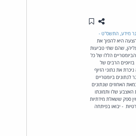
העומד
שתפו עמוד זה
שמור ב"תכנים שלי"
בראש
גר מידע, התשס"ט -
ההצעה היא להפוך את
קבוצת
ליהן, שהם שתי טביעות
האינטרנט,
ביומטריים הללו של כל
בזיופים הרבים של
הסייבר
יכרת את נתוני הזיוף
 לנתונים ביומטריים
וזכויות
מאת האחוזים שנתונים
 האצבע שלו ותמונתו
היוצרים
ין ספק ששאלת מידתיות
יות - יבואו בפיתחה
של
פרל