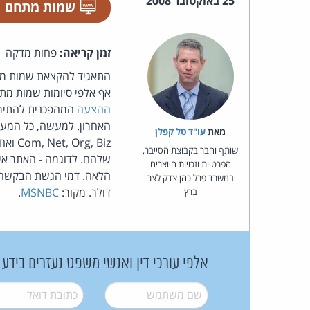
25 באוקטובר 2008
שמות מתחם
זמן קריאה:
פחות מדקה
התאגיד להקצאת שמות מתח
אף אלפי סיומות שמות מת
ההצעה
המהפכנית להתיר, 
מאת‏
עו"ד טל קפלן
, Biz
שותף וחבר בקבוצת הסייבר,
הפרטיות וזכויות היוצרים
במשרד פרל כהן צדק לצר
דולר. מקור:
MSNBC
.
ברץ
אלפי עורכי דין ואנשי משפט נעזרים בידע
שם משתמש
*
דואל
*