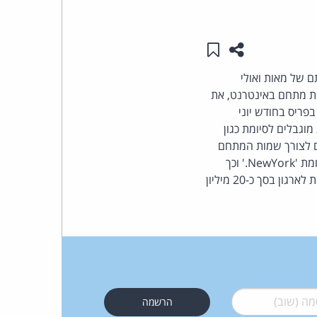
העומד
שתפו עמוד זה
שמור ב"תכנים שלי"
בראש
של מאות ואולי
ות מתחם באינטרנט, את
קבוצת
פריס בחודש יוני
האינטרנט,
ות חדשות (gTLD). כך, שבמקום להיות מוגבלים לסיומת כגון
ו אותם לצורך שמות המתחם
הסייבר
שלהם. לדוגמה - האתר אי-ביי יוכל לרכוש את הסיומת ' ebay.', עיריית ניו-יורק תוכל לרכוש את הסיומת 'NewYork.' וכך
הלאה. דמי הגשת הבקשה יהיו כ- 200,000 דולרים לכל סיומת, על-מנת לכסות את ההוצאות הצפויות לארגון בסך כ-20 מיליון
וזכויות
היוצרים
של
פרל
 (שוב)
*