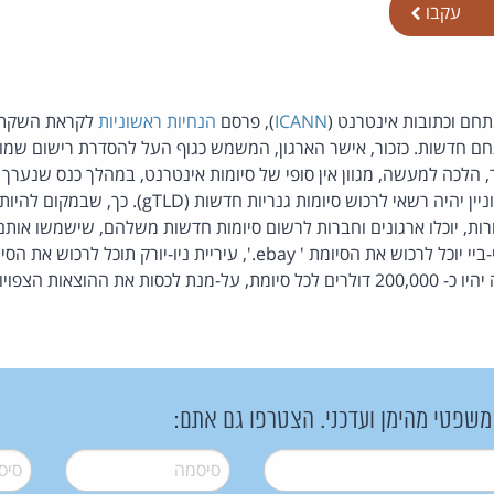
עקבו
ם וכתובות אינטרנט (
ICANN
), פרסם
הנחיות ראשוניות
לקראת השקתם 
חם חדשות. כזכור, אישר הארגון, המשמש כגוף העל להסדרת רישום שמ
הלכה למעשה, מגוון אין סופי של סיומות אינטרנט, במהלך כנס שנערך ב
האחרון. למעשה, כל המעוניין יהיה רשאי לרכוש סיומות גנרי
Com, Net, Org ואחרות, יוכלו ארגונים וחברות לרשום סיומות חדשות משלהם, שישמש
 משפטי מהימן ועדכני. הצטרפו גם אתם:
סיסמה
*
סיסמה