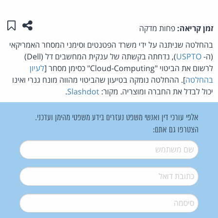
שתפו ע
שמו
זמן קריאה:
פחות מדקה
בהחלטה שניתנה על ידי משרד הפטנטים וסימני המסחר האמריקאי
(ה-
USPTO
), נדחתה בקשתה של ענקית המחשבים דל (Dell)
לרשום את הביטוי "Cloud-Computing" כסימן מסחר [
לעיון
בהחלטה
]. ההחלטה נומקה בטיעון שהביטוי מהווה מונח גנרי ואינו
יכול לבדל את החברה ומוצריה. מקור:
Slashdot
.
אלפי עורכי דין ואנשי משפט נעזרים בידע משפטי מהימן ועדכני.
הצטרפו גם אתם:
שם משתמש
*
דואל
*
סיסמה
*