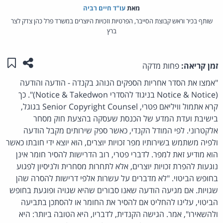
מאת‏
עו"ד חיים רביה
שותף בכיר וראש קבוצת הסייבר, הפרטיות וזכויות היוצרים במשרד פרל כהן צדק לצר
ברץ
שתפו ע
שמו
זמן קריאה:
פחות מדקה
"אמצו את הסדר אחריות הספקים הנוהג בקנדה - הודעה והודעה
(Notice & Notice בניגוד להסדרי Notice & Takedwon)". כך
קרא אתמול וויליאם פטרי, Senior Copyright Counsel בגוגל,
בישיבת ועדת המדע של הכנסת שעסקה בהצעת חוק מסחר
אלקטרוני. לפי המודל הקנדי, כאשר ספק שירותים מקבל הודעה
ולפיה משתמש בשירותיו מפר זכויות יוצרים, הוא יוצא ידי חובתו כאשר
הוא מודיע זאת למפר. לדברי פטרי, רוב הדרישות להסיר חומר אינן
נוגעות להפרת זכויות יוצרים, אלא לתחרות מסחרית ולניסיון לפגוע
בחופש הביטוי. "לא מדברים על עשרות אלפי דרישות להסרה שהן
שגויות. אם מגיעה הודעה שאנו סבורים שהיא שגויה ופוגעת בחופש
הביטוי, עלינו להחליט אם להסיר את החומר או להסתכן בתביעה
ולהשאירו", אמר. הגישה הקנדית, לדבריו, היא הטובה ביותר: היא