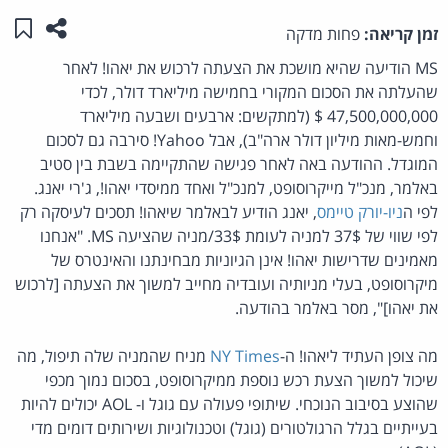
שתפו ע
שמו
זמן קריאה:
פחות מדקה
MS הודיעה שהיא מושכת את הצעתה לרכוש את יאהו! לאחר
שהעלתה את הסכום המקורי בחמישה מיליארד דולר, לכדי
47,500,000,000 $ (למתקשים: ארבעים ושבעה מיליארד
וחמש-מאות מיליון דולר ארה"ב), אבל Yahoo! סירבה גם לסכום
המוגדל. ההודעה באה לאחר פגישה שהתקיימה בשבת בין סטיב
באלמר, מנכ"ל מייקרוסופט, למנכ"ל ואחד ממיסדי יאהו!, ג'רי יאנג.
לפי ה
ניו-יורק טיימס
, יאנג הודיע לבאלמר שיאהו! תסכים לעיסקה רק
לפי שווי של 37$ למניה לעומת 33$/מניה שהציעה MS. "אנחנו
מאמינים שדרישות יאהו! אינן הגיוניות מבחינתנו והאינטרס של
מיקרוסופט, בעלי מניותיה ועובדיה מחייב למשוך את הצעתה [לרכוש
את יאהו]", מסר באלמר בהודעה.
מה צופן העתיד ליאהו! ה-
NY Times
מניח שהמניה שלה תיפול, מה
שיכול למשוך הצעת רכש נוספת ממיקרוסופט, בסכום נמוך מכפי
שהוצע בסיבוב הנוכחי. שיתופי פעולה עם גוגל ו- AOL יכולים להיות
בעייתיים בגלל הרגולטורים (גוגל) וטכנולוגיות ושירותים דומים מדי