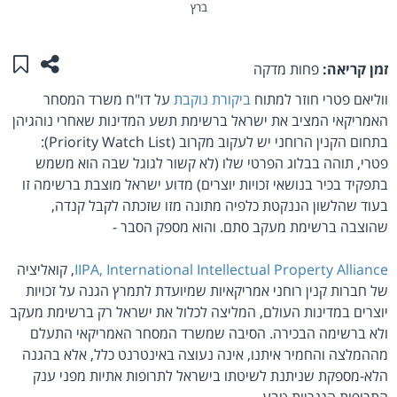
ברץ
שתפו ע
שמו
זמן קריאה:
פחות מדקה
ווליאם פטרי חוזר למתוח
ביקורת נוקבת
על דו"ח משרד המסחר
האמריקאי המציב את ישראל ברשימת תשע המדינות שאחרי נוהגיהן
בתחום הקנין הרוחני יש לעקוב מקרוב (Priority Watch List):
פטרי, תוהה בבלוג הפרטי שלו (לא קשור לגוגל שבה הוא משמש
בתפקיד בכיר בנושאי זכויות יוצרים) מדוע ישראל מוצבת ברשימה זו
בעוד שהלשון הננקטת כלפיה מתונה מזו שזכתה לקבל קנדה,
שהוצבה ברשימת מעקב סתם. והוא מספק הסבר -
IIPA, International Intellectual Property Alliance
, קואליציה
של חברות קנין רוחני אמריקאיות שמיועדת לתמרץ הגנה על זכויות
יוצרים במדינות העולם, המליצה לכלול את ישראל רק ברשימת מעקב
ולא ברשימה הבכירה. הסיבה שמשרד המסחר האמריקאי התעלם
מההמלצה והחמיר איתנו, אינה נעוצה באינטרנט כלל, אלא בהגנה
הלא-מספקת שניתנת לשיטתו בישראל לתרופות אתיות מפני ענק
התרופות הגנריות טבע.