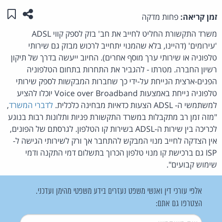
שתפו ע
שמו
זמן קריאה:
פחות מדקה
משרד התקשורת החליט לחייב את חב' בזק לספק קווי ADSL
'עירומים' (דהיינו, בלא שהמנוי יתחייב לרכוש מבזק גם שירותי
טלפוניה או שירותי ערך מוסף אחרים). החיוב ייעשה בדרך של תיקון
רשיון החברה. מטרתו - להגביר את התחרות בתחום הטלפוניה
הפנים-ארצית הנייחת על-ידי כך שחברות המבקשות לספק שירותי
טלפוניה נייחת באמצעות Voice over Broadband יוכלו להציע
למשתמשי ה- ADSL הצעות כדאיות מבחינה כלכלית.
לדברי המשרד
,
"מזה זמן רב מתקבלות במשרד התקשורת פניות ותלונות רבות בנוגע
לכריכה בין שירות ה-ADSL בשירות קו הטלפון. לגרסתם של הפונים,
אין הצדקה לחייב מנוי המבקש להתחבר אך ורק לשירותי הגישה ל-
ISP גם ברכישת קו מנוי טלפון הכרוך בתשלום דמי התקנה ודמי
שימוש קבועים".
אלפי עורכי דין ואנשי משפט נעזרים בידע משפטי מהימן ועדכני.
הצטרפו גם אתם:
שם משתמש
*