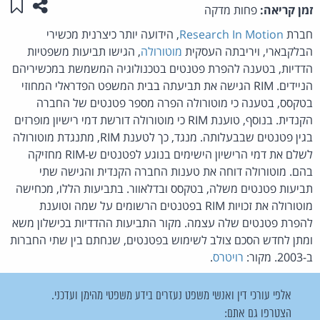
שתפו ע
שמו
זמן קריאה:
פחות מדקה
חברת
Research In Motion
, הידועה יותר כיצרנית מכשירי
הבלקבארי, ויריבתה העסקית
מוטורולה
, הגישו תביעות משפטיות
הדדיות, בטענה להפרת פטנטים בטכנולוגיה המשמשת במכשיריהם
הניידים. RIM הגישה את תביעתה בבית המשפט הפדראלי המחוזי
בטקסס, בטענה כי מוטורולה הפרה מספר פטנטים של החברה
הקנדית. בנוסף, טוענת RIM כי מוטורולה דורשת דמי רישיון מופרזים
בגין פטנטים שבבעלותה. מנגד, כך לטענת RIM, מתנגדת מוטורולה
לשלם את דמי הרישיון הישימים בנוגע לפטנטים ש-RIM מחזיקה
בהם. מוטורולה דוחה את טענות החברה הקנדית והגישה שתי
תביעות פטנטים משלה, בטקסס ובדלאוור. בתביעות הללו, מכחישה
מוטורולה את זכויות RIM בפטנטים הרשומים על שמה וטוענת
להפרת פטנטים שלה עצמה. מקור התביעות ההדדיות בכישלון משא
ומתן לחדש הסכם צולב לשימוש בפטנטים, שנחתם בין שתי החברות
ב-2003. מקור:
רויטרס
.
אלפי עורכי דין ואנשי משפט נעזרים בידע משפטי מהימן ועדכני.
הצטרפו גם אתם: