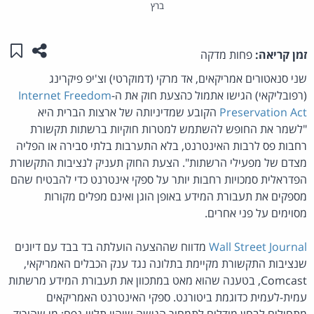
ברץ
שתפו ע
שמו
זמן קריאה:
פחות מדקה
שני סנאטורים אמריקאים, אד מרקי (דמוקרטי) וצ'יפ פיקרינג
(רפובליקאי) הגישו אתמול כהצעת חוק את ה-
Internet Freedom
Preservation Act
הקובע שמדיניותה של ארצות הברית היא
"לשמר את החופש להשתמש למטרות חוקיות ברשתות תקשורת
רחבות פס לרבות האינטרנט, בלא התערבות בלתי סבירה או הפליה
מצדם של מפעילי הרשתות". הצעת החוק תעניק לנציבות התקשורת
הפדראלית סמכויות רחבות יותר על ספקי אינטרנט כדי להבטיח שהם
מספקים את תעבורת המידע באופן הוגן ואינם מפלים מקורות
מסוימים על פני אחרים.
Wall Street Journal
מדווח שההצעה הועלתה בד בבד עם דיונים
שנציבות התקשורת מקיימת בתלונה נגד ענק הכבלים האמריקאי,
Comcast, בטענה שהוא מאט במתכוון את תעבורת המידע מרשתות
עמית-לעמית כדוגמת ביטורנט. ספקי האינטרנט האמריקאים
מתחילים לבחון מודלים לתמחור הגישה שיהיו תלויי-נפח: מי שהוריד