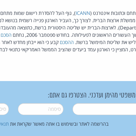
ם וכתובות אינטרנט (
ICANN
), גוף העל להסדרת רישום שמות מתחם
שלת ארצות הברית. לצורך כך, העביר הארגון פנייה רשמית בנושא ל
(Department of Commerece). לארצות-הברית יש שליטה היסטורית ברשת, כתוצאה
עשורים הראשונים לפעילותה. בחודש ספטמבר 2006, נחתם
הסכם
ח
ליש את שליטת המימשל ברשת.
ההסכם
רט, המציין כי הארגון עמד ביעדים שהציב הממשל האמריקאי כתנאי לבחי
 משפטי מהימן ועדכני. הצטרפו גם אתם:
סיסמה
*
סיסמה
בהרשמה לאתר ובשימוש בו אתה מאשר שקראת את
תנאי