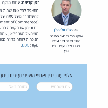
זמן קריאה:
פחות מדקה
התאגיד להקצאת שמות מתח
להשתחרר משליטתה של ממ
יזם ומימן את הקמתה במשך ה
מאת‏
עו"ד טל קפלן
המימשל האמריקאי, שהח
שותף וחבר בקבוצת הסייבר,
הנוכחית לוותה בדו"ח מפו
הפרטיות וזכויות היוצרים
מקור:
BBC
.
במשרד פרל כהן צדק לצר
ברץ
אלפי עורכי דין ואנשי משפט נעזרים בידע
שם משתמש
*
דואל
*