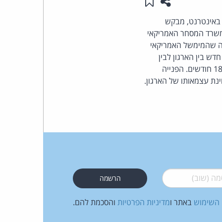
שתפו עמוד זה
שמור ב"תכנים שלי"
העומד
 באינטרנט, מבקש
משרד המסחר האמריקאי
בראש
 מהעובדה שהמימשל האמריקאי
דש בין הארגון לבין
קבוצת
קבע כי הוא ייבחן מחדש לאחר 18 חודשים. הפנייה
נת עצמאותו של הארגון.
האינטרנט,
הסייבר
וזכויות
היוצרים
 (שוב)
*
של
 השימוש
באתר ו
מדיניות הפרטיות
והסכמת להם.
פרל