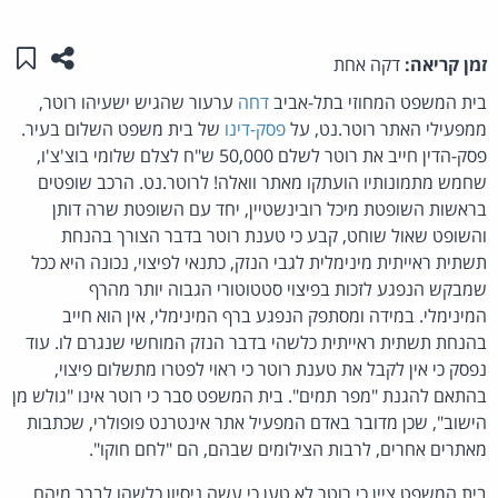
שתפו ע
שמו
זמן קריאה:
דקה אחת
בית המשפט המחוזי בתל-אביב
דחה
ערעור שהגיש ישעיהו רוטר,
ממפעילי האתר רוטר.נט, על
פסק-דינו
של בית משפט השלום בעיר.
פסק-הדין חייב את רוטר לשלם 50,000 ש"ח לצלם שלומי בוצ'צ'ו,
שחמש מתמונותיו הועתקו מאתר וואלה! לרוטר.נט. הרכב שופטים
בראשות השופטת מיכל רובינשטיין, יחד עם השופטת שרה דותן
והשופט שאול שוחט, קבע כי טענת רוטר בדבר הצורך בהנחת
תשתית ראייתית מינימלית לגבי הנזק, כתנאי לפיצוי, נכונה היא ככל
שמבקש הנפגע לזכות בפיצוי סטטוטורי הגבוה יותר מהרף
המינימלי. במידה ומסתפק הנפגע ברף המינימלי, אין הוא חייב
בהנחת תשתית ראייתית כלשהי בדבר הנזק המוחשי שנגרם לו. עוד
נפסק כי אין לקבל את טענת רוטר כי ראוי לפטרו מתשלום פיצוי,
בהתאם להגנת "מפר תמים". בית המשפט סבר כי רוטר אינו "גולש מן
הישוב", שכן מדובר באדם המפעיל אתר אינטרנט פופולרי, שכתבות
מאתרים אחרים, לרבות הצילומים שבהם, הם "לחם חוקו".
בית המשפט ציין כי רוטר לא טען כי עשה ניסיון כלשהו לברר מיהם