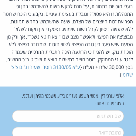
בעלי הזכויות בתמונות, על-מנת לבקש רשות להשתמש בהן וכי
התנהלות זו היא פסולה וגובלת בעצימת עיניים. נקבע כי הוכח שרוטר
הפר את זכות היוצרים של הצלם, שעה שהשתמש בחמש תמונות,
ללא שעשה ניסיון לקבל רשות שימוש. נפסק כי אין מקום לשלול
מבוצ'צ'ו את הפיצוי ולאפשר מצב שבו "יצא חוטא נשכר", אך ורק מן
הטעם שיש פער בין גובה הפיצוי לשווי הזכות. שמדובר בפיצוי ללא
הוכחת נזק, יש להניח כי הרתעה הינה התכלית המרכזית שעמדה
לנגד עיני המחוקק. רוטר חוייב בתשלום הוצאות ושכ"ט ב"כ המשיב,
בסך 30,000 ש"ח + מע"מ {
ע"א 3130/05 רוטר ישעיהו נ' בוצ'צ'ו
שלומי
}.
אלפי עורכי דין ואנשי משפט נעזרים בידע משפטי מהימן ועדכני.
הצטרפו גם אתם:
שם משתמש
*
דואל
*