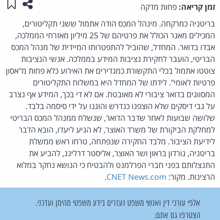
שתפו ע
שמו
זמן קריאה:
פחות מדקה
בריטניה כמרקחה. מינהל המכס הודה אתמול ששני תקליטורים,
המכילים מאגר הכולל את פרטיהם של 25 מיליון מאזרחי הממלכה,
אבדו בדואר. המחדל, שהוביל להתפטרותו המיידית של מנהל המכס
הבריטי, הועבר לחקירת נציבות המידע בממלכה. אנשי הנציבות
צוטטו אתמול בכלי התקשורת כמגדירים את האירוע כלא פחות מ"אסון
פרטיות לאומי". לידתו של המחדל היא במשלוח התקליטורים
המסווגים בדואר ציבורי לא מאובטח. אם לא די בכך, המידע אף נצרב
על גבי דיסקים שלא הוצפנו כנדרש והוגנו על ידי סיסמה בלבד.
שלושה שבועות לאחר שדבר הדואר, שנשלח ממנהל המכס הבריטי
למחלקת הביקורת של משרד האוצר, לא הגיע ליעדו, הובא הדבר
לידיעת הציבור. מלבד החקירה שנפתחה, טרחו ראש ממשלת
בריטניה, גורדון בראון ושר האוצר, אליסטר דרלינג, להביע את
התנצלותם בפני חברי הפרלמנט ולהבטיח כי הנושא נחקר במלוא
הרצינות. מקור:
CNET News.com
.
אלפי עורכי דין ואנשי משפט נעזרים בידע משפטי מהימן ועדכני.
הצטרפו גם אתם: