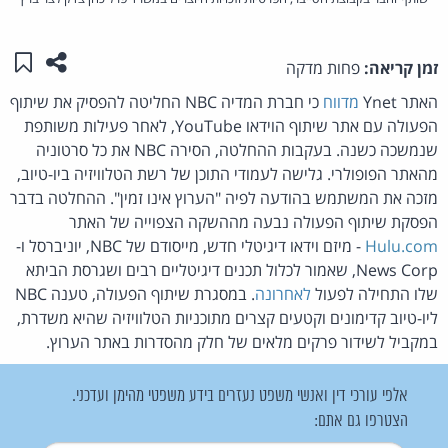
שתפו ע
שמו
זמן קריאה:
פחות מדקה
האתר Ynet
מדווח
כי חברת המדיה NBC החליטה להפסיק את שיתוף
הפעולה עם אתר שיתוף הוידאו YouTube, לאחר פעילות משותפת
שנמשכה כשנה. בעקבות ההחלטה, הסירה NBC את כל סרטוניה
מהאתר הפופולרי. גלישה לעמודי התוכן של רשת הטלוויזיה ביו-טיוב,
מזכה את המשתמש בהודעה לפיה "הערוץ אינו זמין". ההחלטה בדבר
הפסקת שיתוף הפעולה נבעה מההשקה הצפוייה של האתר
Hulu.com
- מיזם וידאו דיגיטלי חדש, מייסודם של NBC, יוניברסל ו-
News Corp, שאמור לכלול תכנים דיגיטליים רבים ושגרסת הביתא
שלו התחילה לפעול
לאחרונה
. במסגרת שיתוף הפעולה, טענה NBC
ליו-טיוב קדימונים וקטעים קצרים מתוכניות הטלוויזיה שהיא משדרת,
במקביל לשידור פרקים מלאים של חלק מהסדרות באתר הערוץ.
אלפי עורכי דין ואנשי משפט נעזרים בידע משפטי מהימן ועדכני.
הצטרפו גם אתם: