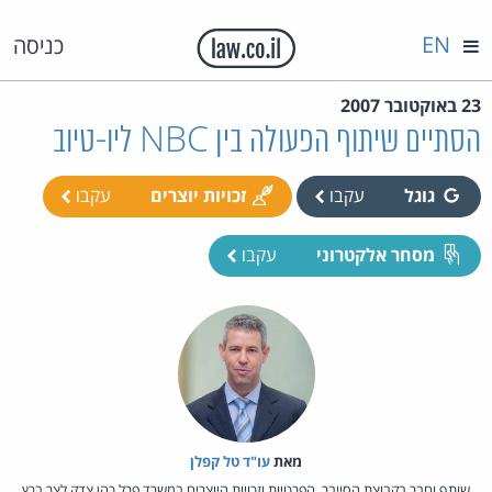
EN
כניסה
23 באוקטובר 2007
הסתיים שיתוף הפעולה בין NBC ליו-טיוב
גוגל
עקבו
זכויות יוצרים
עקבו
מסחר אלקטרוני
עקבו
מאת‏
עו"ד טל קפלן
שותף וחבר בקבוצת הסייבר, הפרטיות וזכויות היוצרים במשרד פרל כהן צדק לצר ברץ