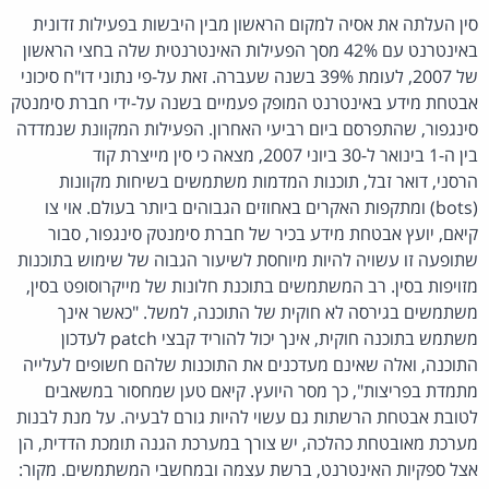
סין העלתה את אסיה למקום הראשון מבין היבשות בפעילות זדונית
באינטרנט עם 42% מסך הפעילות האינטרנטית שלה בחצי הראשון
של 2007, לעומת 39% בשנה שעברה. זאת על-פי נתוני דו"ח סיכוני
אבטחת מידע באינטרנט המופק פעמיים בשנה על-ידי חברת סימנטק
סינגפור, שהתפרסם ביום רביעי האחרון. הפעילות המקוונת שנמדדה
בין ה-1 בינואר ל-30 ביוני 2007, מצאה כי סין מייצרת קוד
הרסני, דואר זבל, תוכנות המדמות משתמשים בשיחות מקוונות
(bots) ומתקפות האקרים באחוזים הגבוהים ביותר בעולם. אוי צו
קיאם, יועץ אבטחת מידע בכיר של חברת סימנטק סינגפור, סבור
שתופעה זו עשויה להיות מיוחסת לשיעור הגבוה של שימוש בתוכנות
מזויפות בסין. רב המשתמשים בתוכנת חלונות של מייקרוסופט בסין,
משתמשים בגירסה לא חוקית של התוכנה, למשל. "כאשר אינך
משתמש בתוכנה חוקית, אינך יכול להוריד קבצי patch לעדכון
התוכנה, ואלה שאינם מעדכנים את התוכנות שלהם חשופים לעלייה
מתמדת בפריצות", כך מסר היועץ. קיאם טען שמחסור במשאבים
לטובת אבטחת הרשתות גם עשוי להיות גורם לבעיה. על מנת לבנות
מערכת מאובטחת כהלכה, יש צורך במערכת הגנה תומכת הדדית, הן
אצל ספקיות האינטרנט, ברשת עצמה ובמחשבי המשתמשים. מקור: