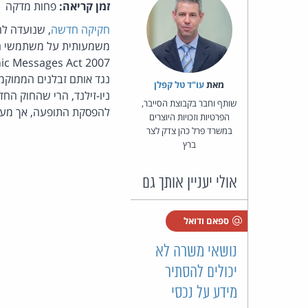
זמן קריאה:
פחות מדקה
חקיקה חדשה
, שנועדה לה
נגד אותם זבלנים הממוקמי
מאת‏
עו"ד טל קפלן
ניו-זילנד, הרי שהחוק החדש
שותף וחבר בקבוצת הסייבר,
להפסקת התופעה, אך מעתה
הפרטיות וזכויות היוצרים
במשרד פרל כהן צדק לצר
ברץ
אולי יעניין אותך גם
ספאם ודואל
נושאי משרה לא
יכולים להסתיר
מידע על נכסי