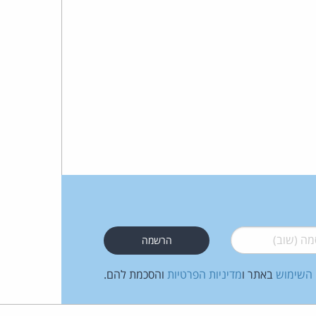
כהן
צדק
לצר
ברץ.
פועל
מ־1996
 (שוב)
*
 השימוש
באתר ו
מדיניות הפרטיות
והסכמת להם.