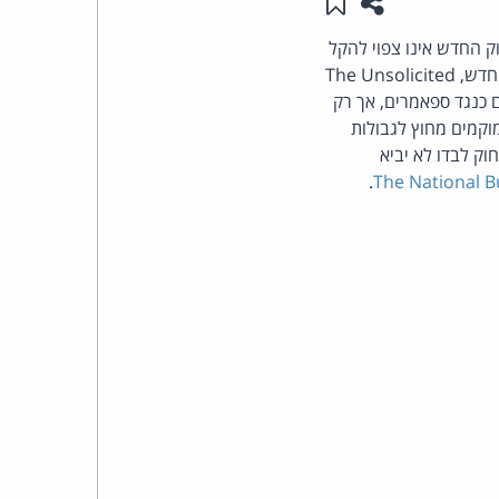
שתפו עמוד זה
שמור ב"תכנים שלי"
העומד
ק החדש אינו צפוי להקל
משמעותית על משתמשי האינטרנט במדינה, שתיבותיהם עמוסות לעייפה בזבל אלקטרוני: החוק החדש, The Unsolicited
בראש
 בהליכים כנגד ספאמרים, אך רק
וקמים מחוץ לגבולות
קבוצת
חוק לבדו לא יביא
.
The National B
האינטרנט,
הסייבר
וזכויות
היוצרים
של
פרל