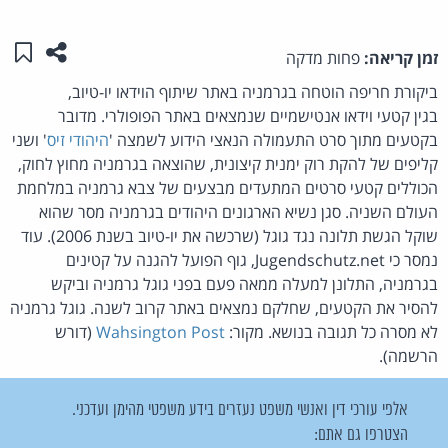
שתפו ע
שמו
זמן קריאה:
פחות מדקה
ביקורת חריפה הוטחה בגרמניה באתר שיתוף הוידאו יו-טיוב,
בגין קטעי וידאו אנטישמיים שנמצאים באתר הפופולרי. מדובר
בקטעים מתוך סרט התעמולה הנאצי הידוע לשמצה '
היהודי זיס
' ושני
קליפים של להקת רוק ימנית קיצונית, שהוצאה בגרמניה מחוץ לחוק,
הכוללים קטעי סרטים המתעדים מבצעים של צבא גרמניה במלחמת
העולם השניה. סגן נשיא הארגונים היהודים בגרמניה מסר שהוא
שוקל הגשת תלונה נגד גוגל (שרכשה את יו-טיוב בשנת 2006). עוד
נמסר כי Jugendschutz.net, גוף הפועל להגנה על קטינים
בגרמניה, התלונן למעלה ממאה פעם בפני גוגל גרמניה וביקש
להסיר את הקטעים, שחלקם נמצאים באתר קרוב לשנה. גוגל גרמניה
לא מסרה כל תגובה בנושא. מקור:
Wahsington Post
(דורש
הרשמה).
אלפי עורכי דין ואנשי משפט נעזרים בידע משפטי מהימן ועדכני.
הצטרפו גם אתם: