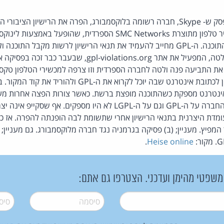
GPL). סקייפ שיווקה מכשיר טלפון מתוצרת SMC Networks הספרדית, שהופ
GPL ואת קוד המקור של התוכנה. ה-GPL מחייב להעמיד את תנאי הרישיון לרשות מקבל
שלה. התובע היה הרלד וולטה, המפעיל את אתר -violations.org
את התביעה פנה ולטה לחברה הספרדית וזו צרפה למכשירי הטלפון טקסט
לינוקס ומפנה את המעוניין לכתובת אינטרנט שבה יוכל לקרוא 
ינטרנט מספקת כשהתוכנה מופצת ברשת. כאשר צורות הפצה אחרות מעורב
נפסק שהפרטים שמסרה החברה על ה-GPL וגם על ה-LGPL לא היו מספקים.
ומדת היצרנית בתנאי הרישיון אחרי שתשומת לבה הופנתה להפרה. אז ככ
מפיץ. מעניין; (ב) פסיקה בגרמניה נגד חברה מלוקסמבורג. גם מעניין; 
.
Heise online
 משפטי מהימן ועדכני. הצטרפו גם אתם:
סיסמה
*
סיסמה