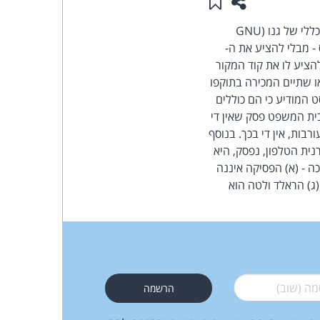
שתפו עמוד זה
שמור ב"תכנים שלי"
העומד
בית משפט מחוזי במינכן פסק ש- Skype, חברה רשומה בלוקסמבורג, הפרה את הרישיון הציבורי הכללי של גנו (GNU
על באמצעות לינוקס - מבלי להציע את ה-
בראש
 התוכנה ולהציע לו את קוד המקור
gpl, שבעבר כבר זכה בפסיקה או שתיים המכירה בתוקפו
קבוצת
 המודיע כי הם כוללים
את ה-GPL ולהוריד את קוד המקור. בית המשפט פסק שאין די
האינטרנט,
ות, אין די בכך. בנוסף
 אף שסקייפ אינה יצרנית הטלפון, נפסק, היא
הסייבר
ה - (א) הפסיקה איננה
(ג) הראלד ולטה הוא
וזכויות
היוצרים
של
 (שוב)
*
פרל