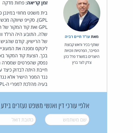
זמן קריאה:
פחות מדקה
מאת‏
עו"ד חיים רביה
של הרישיון. קודם שהגיש 
שותף בכיר וראש קבוצת
הסייבר, הפרטיות וזכויות
בכך. הצעת קוד המקור בא
היוצרים במשרד פרל כהן
צדק לצר ברץ
חייבת היתה לבדוק כיצד ע
נגד המפר הישיר אלא נגד ה
בעיה מהלכת למפרי ה-GPL. מקור:
אלפי עורכי דין ואנשי משפט נעזרים בידע
שם משתמש
*
דואל
*