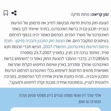
שתפו ע
שמו
זמן קריאה:
פחות מדקה
הצעת-חוק פרטית חדשה מבקשת לחייב את פרסומן של הודעות
בענייני תכנון ובניה ברשת האינטרנט, במדור שייוחד לכך באתר
האינטרנט של משרד הפנים. הפרסום כאמור יהיה בנוסף לפרסום
בעיתונים המקובל היום. את
הצעת חוק התכנון והבניה (תיקון - חובת
פרסום הודעות באינטרנט), התשס"ז-2007
, הגישו חברי הכנסת חנא
סוייד, מוחמד ברכה ודב חנין, בתאריך 23.7.2007 (מספרה
פ/17/2856). בדברי ההסבר להצעת החוק נאמר כי "השימוש ברשת
האינטרנט שהולך ומתרחב בארץ ושיטות החיפוש הקלות שהרשת
מאפשרת מהווים הזדמנות לשימוש בכלי האינטרנט לפרסום הודעות
התכנון והבניה...תהיה כתובת ארצית אחידה לכל הפרסומים, בסביבה
רלוונטית לעניין, ובמתכונת אחידה מובנת וקלה לחיפוש ולמעקב".
אלפי עורכי דין ואנשי משפט נעזרים בידע משפטי מהימן ועדכני.
הצטרפו גם אתם:
שם משתמש
*