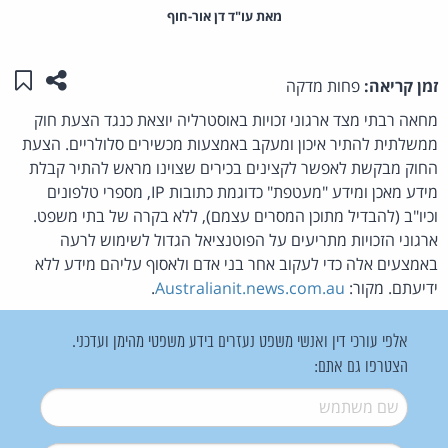
מאת‏ עו"ד דן אור-חוף
שתפו ע
שמו
זמן קריאה:
פחות מדקה
מחאה רבתי מצד ארגוני זכויות באוסטרליה יוצאת כנגד הצעת חוק
ממשלתית להתיר איכון ומעקב באמצעות מכשירים סלולריים. הצעת
החוק מבקשת לאפשר לקצינים בכירים שצוינו מראש להתיר קבלת
מידע מאכן ומידע "מעטפת" כדוגמת כתובות IP, מספרי טלפונים
וכיו"ב (להבדיל מתוכן המסרים עצמם), ללא בקרה של בתי משפט.
ארגוני הזכויות מתריעים על הפוטנציאל הגדול לשימוש לרעה
באמצעים אלה כדי לעקוב אחר בני אדם ולאסוף עליהם מידע ללא
ידיעתם. מקור:
Australianit.news.com.au
.
אלפי עורכי דין ואנשי משפט נעזרים בידע משפטי מהימן ועדכני.
הצטרפו גם אתם:
שם משתמש
*